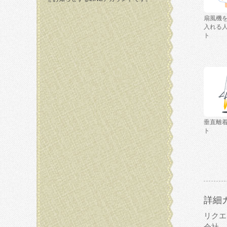
扇風機
入れる
ト
垂直離
ト
詳細
リクエ
会社