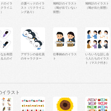
ッドのイラ
介護ベッドのイラ
鳩時計のイラスト
鳩時計のイラスト
リクライニ
スト（リクライニ
（鳩が出ていない
（鳩が出た状態）
し）
ングあり）
状態）
ろなお布団
アザラシの会社員
仕事納めのイラス
いろいろな話し合
れる人のイ
のキャラクター
ト
う人たちのイラス
ト（マスク付き）
のイラスト