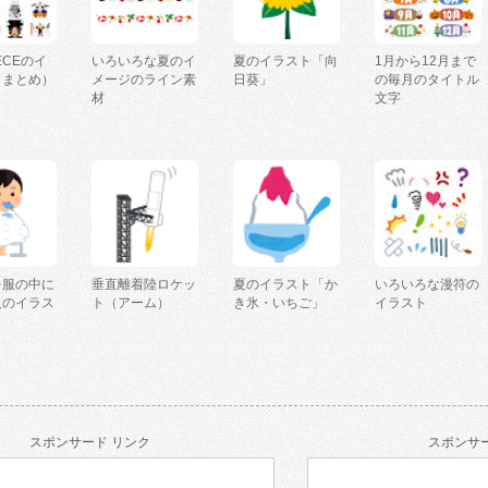
IECEのイ
いろいろな夏のイ
夏のイラスト「向
1月から12月まで
（まとめ）
メージのライン素
日葵」
の毎月のタイトル
材
文字
を服の中に
垂直離着陸ロケッ
夏のイラスト「か
いろいろな漫符の
人のイラス
ト（アーム）
き氷・いちご」
イラスト
スポンサード リンク
スポンサー