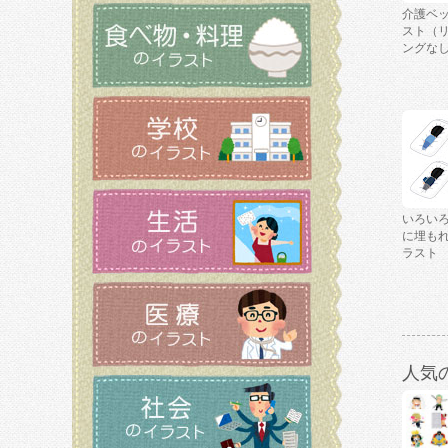
介護ベ
スト（
ングな
いろい
に埋も
ラスト
人気