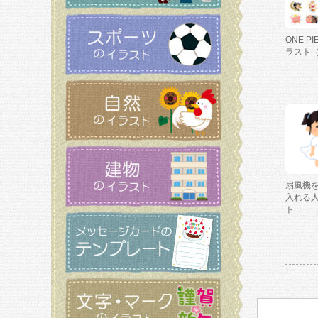
ONE P
ラスト
扇風機
入れる
ト