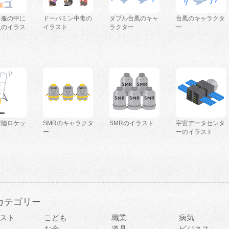
を服の中に
ドーパミン中毒の
ダブル台風のキャ
台風のキャラクタ
人のイラス
イラスト
ラクター
ー
着陸ロケッ
SMRのキャラクタ
SMRのイラスト
宇宙データセンタ
ー
ーのイラスト
カテゴリー
スト
こども
職業
病気
お金
道具
ビジネス