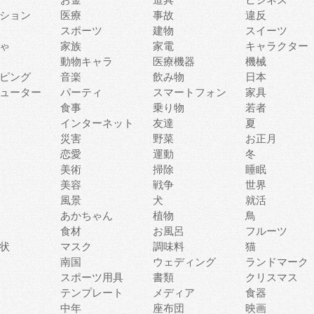
ション
医療
事故
違反
スポーツ
建物
スイーツ
ゃ
家族
家電
キャラクター
動物キャラ
医療機器
機械
ピング
音楽
飲み物
日本
ューター
パーティ
スマートフォン
家具
食事
乗り物
若者
インターネット
友達
夏
災害
野菜
お正月
恋愛
運動
冬
美術
掃除
睡眠
美容
戦争
世界
風景
犬
就活
あかちゃん
植物
鳥
食材
お風呂
フルーツ
状
マスク
調味料
猫
南国
ウェディング
ランドマーク
スポーツ用具
書類
クリスマス
テンプレート
メディア
食器
中年
座布団
映画