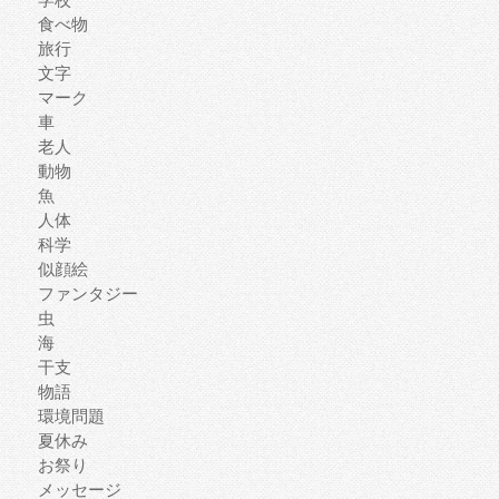
食べ物
旅行
文字
マーク
車
老人
動物
魚
人体
科学
似顔絵
ファンタジー
虫
海
干支
物語
環境問題
夏休み
お祭り
メッセージ