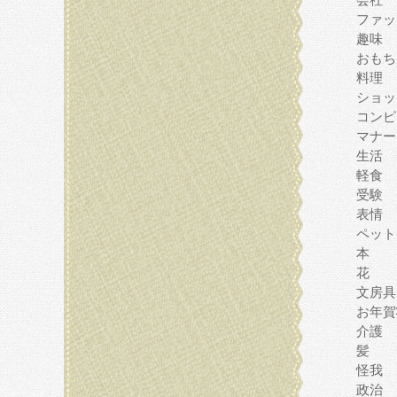
ファッ
趣味
おもち
料理
ショッ
コンピ
マナー
生活
軽食
受験
表情
ペット
本
花
文房具
お年賀
介護
髪
怪我
政治