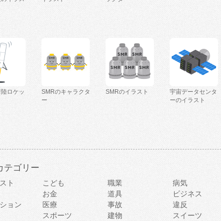
着陸ロケッ
SMRのキャラクタ
SMRのイラスト
宇宙データセンタ
ー
ーのイラスト
カテゴリー
スト
こども
職業
病気
お金
道具
ビジネス
ション
医療
事故
違反
スポーツ
建物
スイーツ