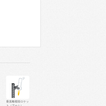
垂直離着陸ロケッ
ト（アーム）