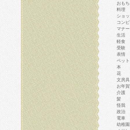
おもち
料理
ショッ
コンピ
マナー
生活
軽食
受験
表情
ペット
本
花
文房具
お年賀
介護
髪
怪我
政治
電車
幼稚園