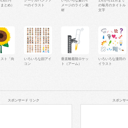
IECEのイ
クーゲルパンツァ
いろいろな夏のイ
1月から12月まで
（まとめ）
ーのイラスト
メージのライン素
の毎月のタイトル
材
文字
ラスト「向
いろいろな顔アイ
垂直離着陸ロケッ
いろいろな漫符の
コン
ト（アーム）
イラスト
スポンサード リンク
スポンサー