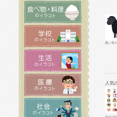
黒い羊
人気