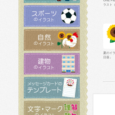
ONE P
ラスト
夏のイ
日葵」