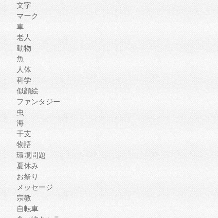
文字
マーク
車
老人
動物
魚
人体
科学
似顔絵
ファンタジー
虫
海
干支
物語
環境問題
夏休み
お祭り
メッセージ
宗教
自転車