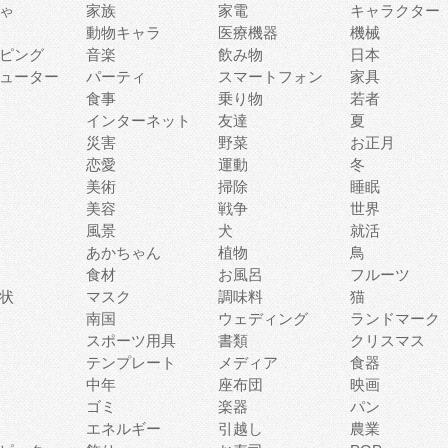
ゃ
家族
家電
キャラクター
動物キャラ
医療機器
機械
ピング
音楽
飲み物
日本
ューター
パーティ
スマートフォン
家具
食事
乗り物
若者
インターネット
友達
夏
災害
野菜
お正月
恋愛
運動
冬
美術
掃除
睡眠
美容
戦争
世界
風景
犬
就活
あかちゃん
植物
鳥
食材
お風呂
フルーツ
状
マスク
調味料
猫
南国
ウェディング
ランドマーク
スポーツ用具
書類
クリスマス
テンプレート
メディア
食器
中年
座布団
映画
ゴミ
楽器
パン
エネルギー
引越し
農業