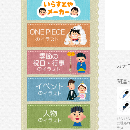
カテ
関連
いろい
に埋も
ラスト