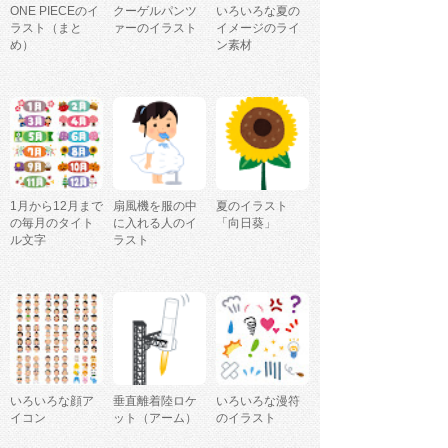
ONE PIECEのイ
クーゲルパンツ
いろいろな夏の
ラスト（まと
ァーのイラスト
イメージのライ
め）
ン素材
1月から12月まで
扇風機を服の中
夏のイラスト
の毎月のタイト
に入れる人のイ
「向日葵」
ル文字
ラスト
いろいろな顔ア
垂直離着陸ロケ
いろいろな漫符
イコン
ット（アーム）
のイラスト