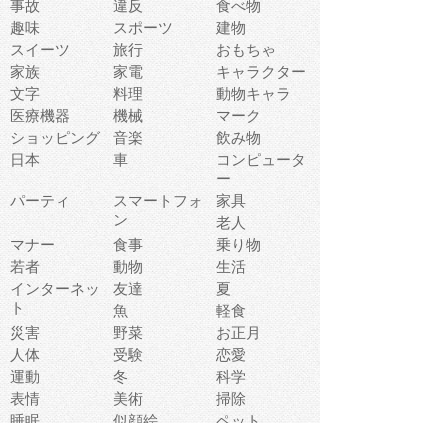
事故
違反
食べ物
趣味
スポーツ
建物
スイーツ
旅行
おもちゃ
家族
家電
キャラクター
文字
料理
動物キャラ
医療機器
機械
マーク
ショッピング
音楽
飲み物
日本
車
コンピュータ
ー
パーティ
スマートフォ
家具
ン
老人
マナー
食事
乗り物
若者
動物
生活
インターネッ
友達
夏
ト
魚
軽食
災害
野菜
お正月
人体
受験
恋愛
運動
冬
科学
表情
美術
掃除
睡眠
似顔絵
ペット
美容
戦争
世界