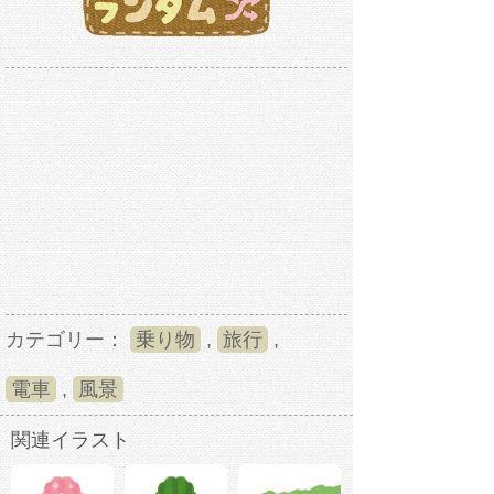
カテゴリー：
乗り物
,
旅行
,
電車
,
風景
関連イラスト