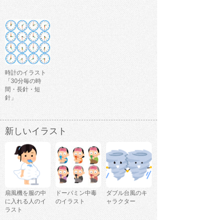
時計のイラスト
「30分毎の時
間・長針・短
針」
新しいイラスト
扇風機を服の中
ドーパミン中毒
ダブル台風のキ
に入れる人のイ
のイラスト
ャラクター
ラスト