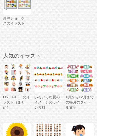
冷凍ショーケー
スのイラスト
人気のイラスト
ONE PIECEのイ
いろいろな夏の
1月から12月まで
ラスト（まと
イメージのライ
の毎月のタイト
め）
ン素材
ル文字