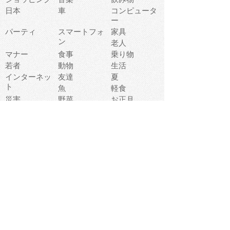
日本
車
コンピュータ
ー
パーティ
スマートフォ
家具
ン
老人
マナー
食事
乗り物
若者
動物
生活
インターネッ
友達
夏
ト
魚
軽食
災害
野菜
お正月
人体
受験
恋愛
運動
冬
科学
表情
美術
掃除
睡眠
似顔絵
ペット
美容
戦争
世界
ファンタジー
本
風景
犬
就活
虫
花
あかちゃん
植物
鳥
海
文房具
食材
お風呂
フルーツ
干支
お年賀状
マスク