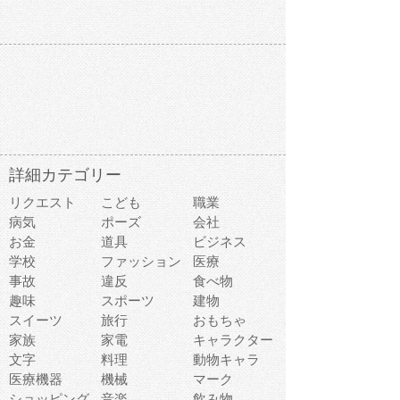
詳細カテゴリー
リクエスト
こども
職業
病気
ポーズ
会社
お金
道具
ビジネス
学校
ファッション
医療
事故
違反
食べ物
趣味
スポーツ
建物
スイーツ
旅行
おもちゃ
家族
家電
キャラクター
文字
料理
動物キャラ
医療機器
機械
マーク
ショッピング
音楽
飲み物