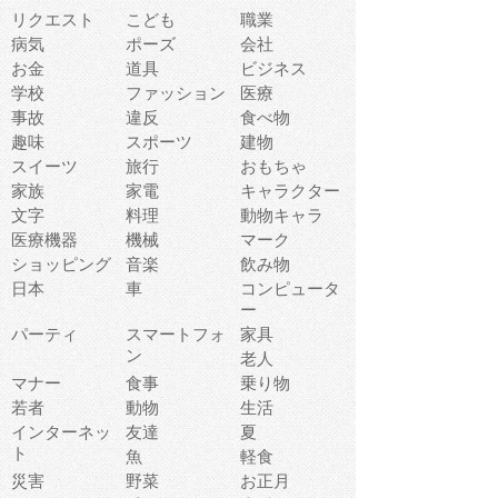
リクエスト
こども
職業
病気
ポーズ
会社
お金
道具
ビジネス
学校
ファッション
医療
事故
違反
食べ物
趣味
スポーツ
建物
スイーツ
旅行
おもちゃ
家族
家電
キャラクター
文字
料理
動物キャラ
医療機器
機械
マーク
ショッピング
音楽
飲み物
日本
車
コンピュータ
ー
パーティ
スマートフォ
家具
ン
老人
マナー
食事
乗り物
若者
動物
生活
インターネッ
友達
夏
ト
魚
軽食
災害
野菜
お正月