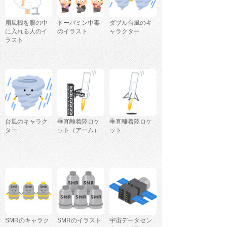
扇風機を服の中
ドーパミン中毒
ダブル台風のキ
に入れる人のイ
のイラスト
ャラクター
ラスト
台風のキャラク
垂直離着陸ロケ
垂直離着陸ロケ
ター
ット（アーム）
ット
SMRのキャラク
SMRのイラスト
宇宙データセン