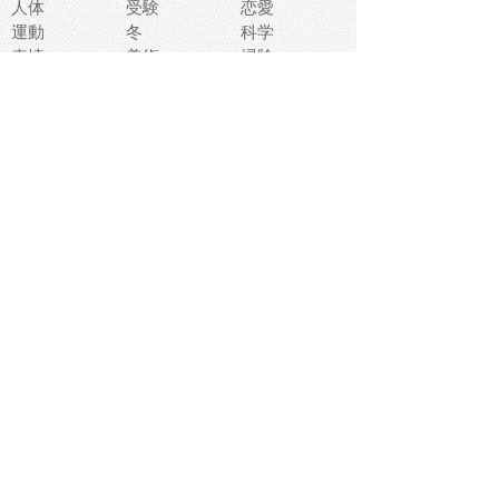
人体
受験
恋愛
運動
冬
科学
表情
美術
掃除
睡眠
似顔絵
ペット
美容
戦争
世界
ファンタジー
本
風景
犬
就活
虫
花
あかちゃん
植物
鳥
海
文房具
食材
お風呂
フルーツ
干支
お年賀状
マスク
調味料
猫
物語
介護
南国
ウェディング
ランドマーク
環境問題
髪
スポーツ用具
書類
クリスマス
夏休み
怪我
テンプレート
メディア
食器
お祭り
政治
中年
座布団
映画
メッセージ
電車
ゴミ
楽器
パン
宗教
幼稚園
エネルギー