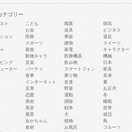
カテゴリー
スト
こども
職業
病気
お金
道具
ビジネス
ション
医療
事故
違反
スポーツ
建物
スイーツ
ゃ
家族
家電
キャラクター
動物キャラ
医療機器
機械
ピング
音楽
飲み物
日本
ューター
パーティ
スマートフォン
家具
食事
乗り物
若者
インターネット
友達
夏
災害
野菜
お正月
恋愛
運動
冬
美術
掃除
睡眠
美容
戦争
世界
風景
犬
就活
あかちゃん
植物
鳥
食材
お風呂
フルーツ