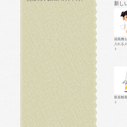
新し
扇風機
入れる
ト
垂直離
ト