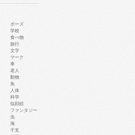
ポーズ
学校
食べ物
旅行
文字
マーク
車
老人
動物
魚
人体
科学
似顔絵
ファンタジー
虫
海
干支