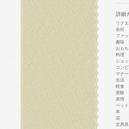
詳細
リクエ
会社
ファッ
趣味
おもち
料理
ショッ
コンピ
マナー
生活
軽食
受験
表情
ペット
本
花
文房具