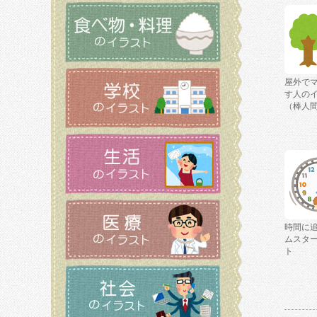
屋外で
す人の
（棒人
時間に
ムスタ
ト