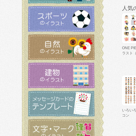
人気
ONE P
ラスト
いろい
コン