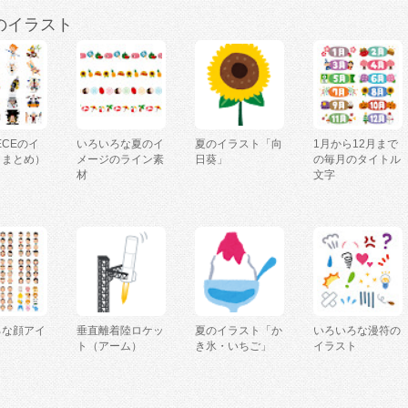
のイラスト
IECEのイ
いろいろな夏のイ
夏のイラスト「向
1月から12月まで
（まとめ）
メージのライン素
日葵」
の毎月のタイトル
材
文字
ろな顔アイ
垂直離着陸ロケッ
夏のイラスト「か
いろいろな漫符の
ト（アーム）
き氷・いちご」
イラスト