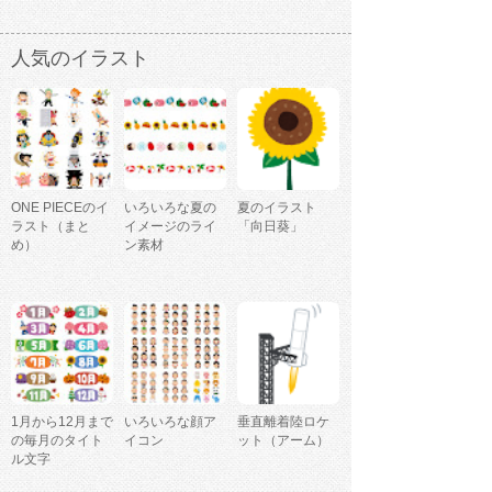
人気のイラスト
ONE PIECEのイ
いろいろな夏の
夏のイラスト
ラスト（まと
イメージのライ
「向日葵」
め）
ン素材
1月から12月まで
いろいろな顔ア
垂直離着陸ロケ
の毎月のタイト
イコン
ット（アーム）
ル文字