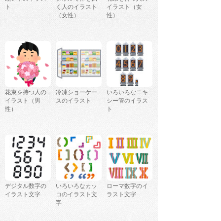
ト
く人のイラスト
イラスト（女
（女性）
性）
花束を持つ人の
冷凍ショーケー
いろいろなニキ
イラスト（男
スのイラスト
シー管のイラス
性）
ト
デジタル数字の
いろいろなカッ
ローマ数字のイ
イラスト文字
コのイラスト文
ラスト文字
字