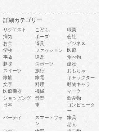
詳細カテゴリー
リクエスト
こども
職業
病気
ポーズ
会社
お金
道具
ビジネス
学校
ファッション
医療
事故
違反
食べ物
趣味
スポーツ
建物
スイーツ
旅行
おもちゃ
家族
家電
キャラクター
文字
料理
動物キャラ
医療機器
機械
マーク
ショッピング
音楽
飲み物
日本
車
コンピュータ
ー
パーティ
スマートフォ
家具
ン
老人
マナー
食事
乗り物
若者
動物
生活