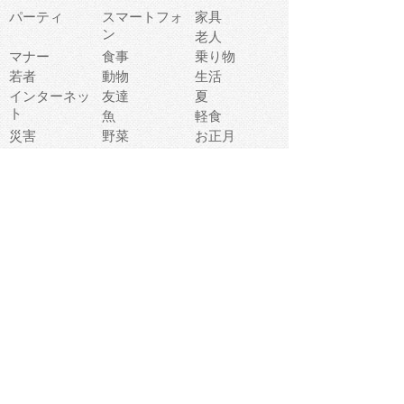
パーティ
スマートフォ
家具
ン
老人
マナー
食事
乗り物
若者
動物
生活
インターネッ
友達
夏
ト
魚
軽食
災害
野菜
お正月
人体
受験
恋愛
運動
冬
科学
表情
美術
掃除
睡眠
似顔絵
ペット
美容
戦争
世界
ファンタジー
本
風景
犬
就活
虫
花
あかちゃん
植物
鳥
海
文房具
食材
お風呂
フルーツ
干支
お年賀状
マスク
調味料
猫
物語
介護
南国
ウェディング