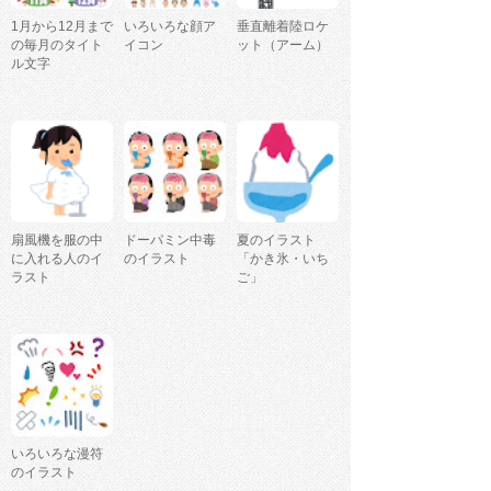
1月から12月まで
いろいろな顔ア
垂直離着陸ロケ
の毎月のタイト
イコン
ット（アーム）
ル文字
扇風機を服の中
ドーパミン中毒
夏のイラスト
に入れる人のイ
のイラスト
「かき氷・いち
ラスト
ご」
いろいろな漫符
のイラスト