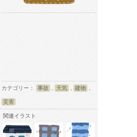
カテゴリー：
事故
,
天気
,
建物
,
災害
関連イラスト