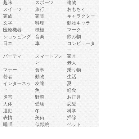
趣味
スポーツ
建物
スイーツ
旅行
おもちゃ
家族
家電
キャラクター
文字
料理
動物キャラ
医療機器
機械
マーク
ショッピング
音楽
飲み物
日本
車
コンピュータ
ー
パーティ
スマートフォ
家具
ン
老人
マナー
食事
乗り物
若者
動物
生活
インターネッ
友達
夏
ト
魚
軽食
災害
野菜
お正月
人体
受験
恋愛
運動
冬
科学
表情
美術
掃除
睡眠
似顔絵
ペット
美容
戦争
世界
ファンタジー
本
風景