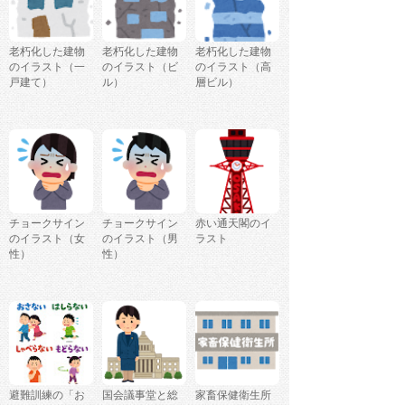
老朽化した建物
老朽化した建物
老朽化した建物
のイラスト（一
のイラスト（ビ
のイラスト（高
戸建て）
ル）
層ビル）
チョークサイン
チョークサイン
赤い通天閣のイ
のイラスト（女
のイラスト（男
ラスト
性）
性）
避難訓練の「お
国会議事堂と総
家畜保健衛生所