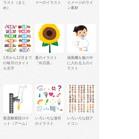
ラスト（まと
ァーのイラスト
イメージのライ
め）
ン素材
1月から12月まで
夏のイラスト
扇風機を服の中
の毎月のタイト
「向日葵」
に入れる人のイ
ル文字
ラスト
垂直離着陸ロケ
いろいろな漫符
いろいろな顔ア
ット（アーム）
のイラスト
イコン