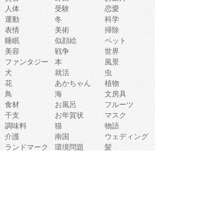
人体
受験
恋愛
運動
冬
科学
表情
美術
掃除
睡眠
似顔絵
ペット
美容
戦争
世界
ファンタジー
本
風景
犬
就活
虫
花
あかちゃん
植物
鳥
海
文房具
食材
お風呂
フルーツ
干支
お年賀状
マスク
調味料
猫
物語
介護
南国
ウェディング
ランドマーク
環境問題
髪
スポーツ用具
書類
クリスマス
夏休み
怪我
テンプレート
メディア
食器
お祭り
政治
中年
座布団
映画
メッセージ
電車
ゴミ
楽器
パン