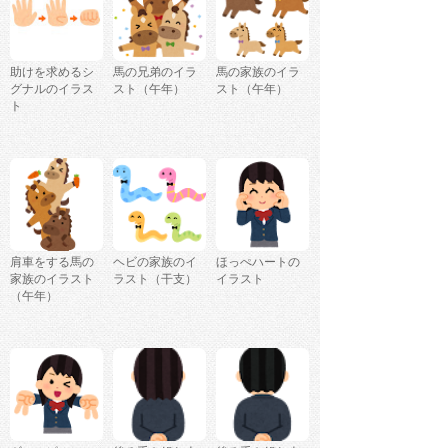
助けを求めるシ
馬の兄弟のイラ
馬の家族のイラ
グナルのイラス
スト（午年）
スト（午年）
ト
肩車をする馬の
ヘビの家族のイ
ほっぺハートの
家族のイラスト
ラスト（干支）
イラスト
（午年）