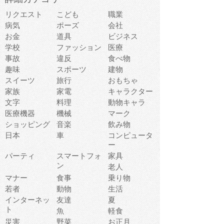
リクエスト
こども
職業
病気
ポーズ
会社
お金
道具
ビジネス
学校
ファッション
医療
事故
違反
食べ物
趣味
スポーツ
建物
スイーツ
旅行
おもちゃ
家族
家電
キャラクター
文字
料理
動物キャラ
医療機器
機械
マーク
ショッピング
音楽
飲み物
日本
車
コンピュータ
ー
パーティ
スマートフォ
家具
ン
老人
マナー
食事
乗り物
若者
動物
生活
インターネッ
友達
夏
ト
魚
軽食
災害
野菜
お正月