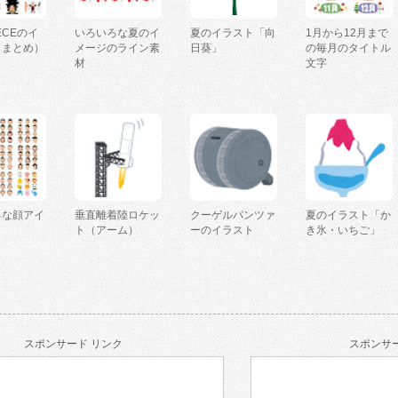
IECEのイ
いろいろな夏のイ
夏のイラスト「向
1月から12月まで
（まとめ）
メージのライン素
日葵」
の毎月のタイトル
材
文字
ろな顔アイ
垂直離着陸ロケッ
クーゲルパンツァ
夏のイラスト「か
ト（アーム）
ーのイラスト
き氷・いちご」
スポンサード リンク
スポンサー