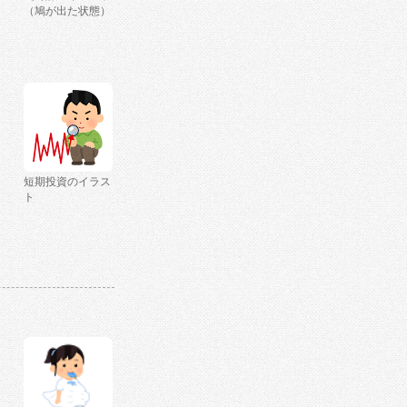
（鳩が出た状態）
短期投資のイラス
ト