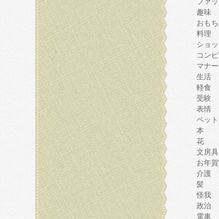
ファッ
趣味
おもち
料理
ショッ
コンピ
マナー
生活
軽食
受験
表情
ペット
本
花
文房具
お年賀
介護
髪
怪我
政治
電車