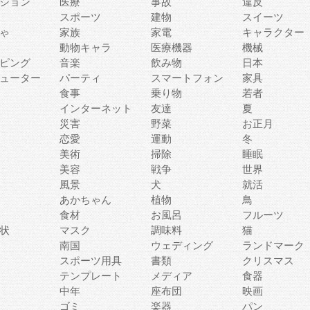
ション
医療
事故
違反
スポーツ
建物
スイーツ
ゃ
家族
家電
キャラクター
動物キャラ
医療機器
機械
ピング
音楽
飲み物
日本
ューター
パーティ
スマートフォン
家具
食事
乗り物
若者
インターネット
友達
夏
災害
野菜
お正月
恋愛
運動
冬
美術
掃除
睡眠
美容
戦争
世界
風景
犬
就活
あかちゃん
植物
鳥
食材
お風呂
フルーツ
状
マスク
調味料
猫
南国
ウェディング
ランドマーク
スポーツ用具
書類
クリスマス
テンプレート
メディア
食器
中年
座布団
映画
ゴミ
楽器
パン