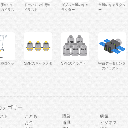
を服の中に
ドーパミン中毒の
ダブル台風のキャ
台風のキャラクタ
人のイラス
イラスト
ラクター
ー
着陸ロケッ
SMRのキャラクタ
SMRのイラスト
宇宙データセンタ
ー
ーのイラスト
カテゴリー
スト
こども
職業
病気
お金
道具
ビジネス