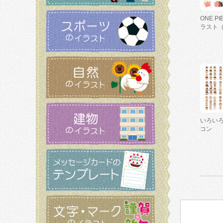
ONE P
ラスト
いろい
コン