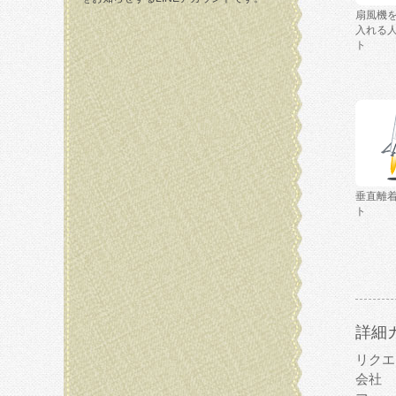
扇風機
入れる
ト
垂直離
ト
詳細
リクエ
会社