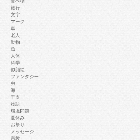
食べ物
旅行
文字
マーク
車
老人
動物
魚
人体
科学
似顔絵
ファンタジー
虫
海
干支
物語
環境問題
夏休み
お祭り
メッセージ
宗教