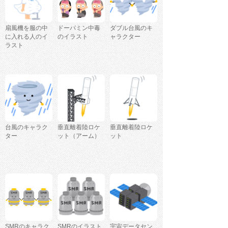
扇風機を服の中
ドーパミン中毒
ダブル台風のキ
に入れる人のイ
のイラスト
ャラクター
ラスト
台風のキャラク
垂直離着陸ロケ
垂直離着陸ロケ
ター
ット（アーム）
ット
SMRのキャラク
SMRのイラスト
宇宙データセン