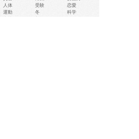
人体
受験
恋愛
運動
冬
科学
表情
美術
掃除
睡眠
似顔絵
ペット
美容
戦争
世界
ファンタジー
本
風景
犬
就活
虫
花
あかちゃん
植物
鳥
海
文房具
食材
お風呂
フルーツ
干支
お年賀状
マスク
調味料
猫
物語
介護
南国
ウェディング
ランドマーク
環境問題
髪
スポーツ用具
書類
クリスマス
夏休み
怪我
テンプレート
メディア
食器
お祭り
政治
中年
座布団
映画
メッセージ
電車
ゴミ
楽器
パン