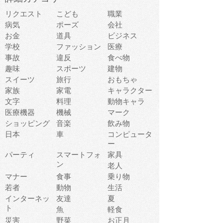
リクエスト
こども
職業
病気
ポーズ
会社
お金
道具
ビジネス
学校
ファッション
医療
事故
違反
食べ物
趣味
スポーツ
建物
スイーツ
旅行
おもちゃ
家族
家電
キャラクター
文字
料理
動物キャラ
医療機器
機械
マーク
ショッピング
音楽
飲み物
日本
車
コンピュータ
ー
パーティ
スマートフォ
家具
ン
老人
マナー
食事
乗り物
若者
動物
生活
インターネッ
友達
夏
ト
魚
軽食
災害
野菜
お正月