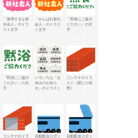
「無理するな新
「がんばれ新社
「黙食にご協力
社会人」のイラ
会人」のイラス
ください」の文
スト文字
ト文字
字
「黙浴にご協力
いろいろな「お
コンテナのイラ
ください」の文
休みのお知ら
スト（閉じた状
字
せ」のイラスト
態）
コンテナのイラ
自動配送ロボッ
自動配送ロボッ