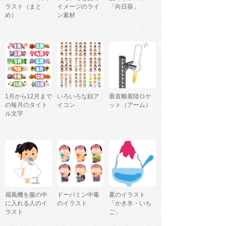
ラスト（まと
イメージのライ
「向日葵」
め）
ン素材
1月から12月まで
いろいろな顔ア
垂直離着陸ロケ
の毎月のタイト
イコン
ット（アーム）
ル文字
扇風機を服の中
ドーパミン中毒
夏のイラスト
に入れる人のイ
のイラスト
「かき氷・いち
ラスト
ご」