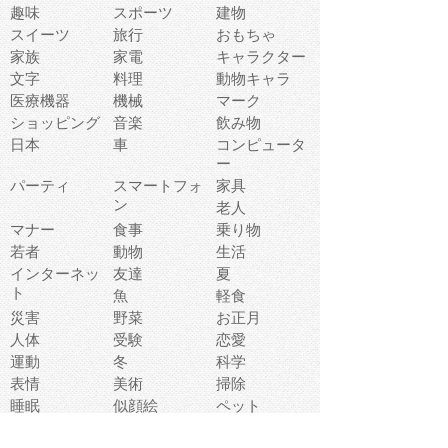
趣味
スポーツ
建物
スイーツ
旅行
おもちゃ
家族
家電
キャラクター
文字
料理
動物キャラ
医療機器
機械
マーク
ショッピング
音楽
飲み物
日本
車
コンピュータ
ー
パーティ
スマートフォ
家具
ン
老人
マナー
食事
乗り物
若者
動物
生活
インターネッ
友達
夏
ト
魚
軽食
災害
野菜
お正月
人体
受験
恋愛
運動
冬
科学
表情
美術
掃除
睡眠
似顔絵
ペット
美容
戦争
世界