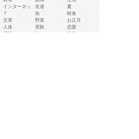
インターネッ
友達
夏
ト
魚
軽食
災害
野菜
お正月
人体
受験
恋愛
運動
冬
科学
表情
美術
掃除
睡眠
似顔絵
ペット
美容
戦争
世界
ファンタジー
本
風景
犬
就活
虫
花
あかちゃん
植物
鳥
海
文房具
食材
お風呂
フルーツ
干支
お年賀状
マスク
調味料
猫
物語
介護
南国
ウェディング
ランドマーク
環境問題
髪
スポーツ用具
書類
クリスマス
夏休み
怪我
テンプレート
メディア
食器
お祭り