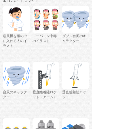
扇風機を服の中
ドーパミン中毒
ダブル台風のキ
に入れる人のイ
のイラスト
ャラクター
ラスト
台風のキャラク
垂直離着陸ロケ
垂直離着陸ロケ
ター
ット（アーム）
ット