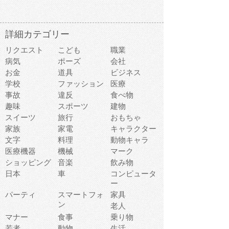
詳細カテゴリー
リクエスト
こども
職業
病気
ポーズ
会社
お金
道具
ビジネス
学校
ファッション
医療
事故
違反
食べ物
趣味
スポーツ
建物
スイーツ
旅行
おもちゃ
家族
家電
キャラクター
文字
料理
動物キャラ
医療機器
機械
マーク
ショッピング
音楽
飲み物
日本
車
コンピュータ
ー
パーティ
スマートフォ
家具
ン
老人
マナー
食事
乗り物
若者
動物
生活