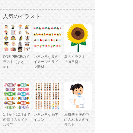
人気のイラスト
ONE PIECEのイ
いろいろな夏の
夏のイラスト
ラスト（まと
イメージのライ
「向日葵」
め）
ン素材
1月から12月まで
いろいろな顔ア
扇風機を服の中
の毎月のタイト
イコン
に入れる人のイ
ル文字
ラスト