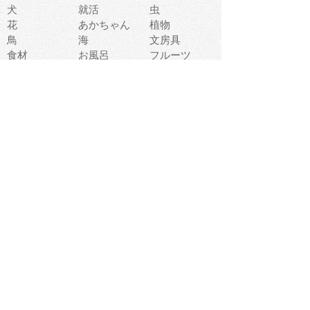
犬
就活
虫
花
あかちゃん
植物
鳥
海
文房具
食材
お風呂
フルーツ
干支
お年賀状
マスク
調味料
猫
物語
介護
南国
ウェディング
ランドマーク
環境問題
髪
スポーツ用具
書類
クリスマス
夏休み
怪我
テンプレート
メディア
食器
お祭り
政治
中年
座布団
映画
メッセージ
電車
ゴミ
楽器
パン
宗教
幼稚園
エネルギー
引越し
農業
自転車
オリンピック
飾り
お寿司
POP
食べ物キャラ
ダンス
体育
梅雨
棒人間
周辺機器
メタボリック
お葬式