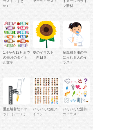
ラスト（まと
ァーのイラスト
イメージのライ
め）
ン素材
1月から12月まで
夏のイラスト
扇風機を服の中
の毎月のタイト
「向日葵」
に入れる人のイ
ル文字
ラスト
垂直離着陸ロケ
いろいろな顔ア
いろいろな漫符
ット（アーム）
イコン
のイラスト