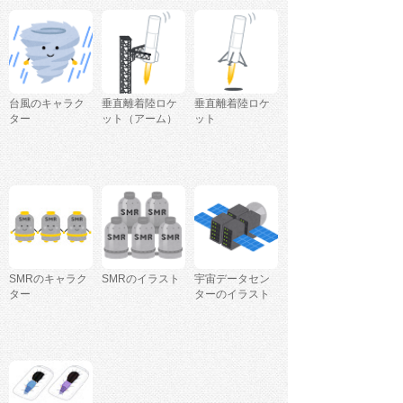
台風のキャラク
垂直離着陸ロケ
垂直離着陸ロケ
ター
ット（アーム）
ット
SMRのキャラク
SMRのイラスト
宇宙データセン
ター
ターのイラスト