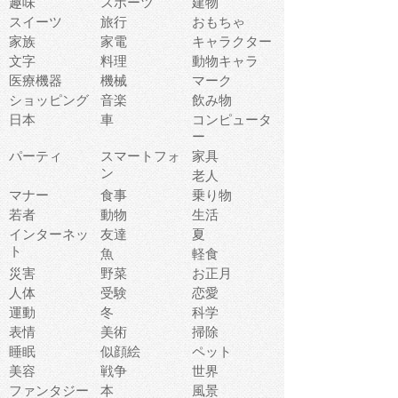
趣味
スポーツ
建物
スイーツ
旅行
おもちゃ
家族
家電
キャラクター
文字
料理
動物キャラ
医療機器
機械
マーク
ショッピング
音楽
飲み物
日本
車
コンピュータ
ー
パーティ
スマートフォ
家具
ン
老人
マナー
食事
乗り物
若者
動物
生活
インターネッ
友達
夏
ト
魚
軽食
災害
野菜
お正月
人体
受験
恋愛
運動
冬
科学
表情
美術
掃除
睡眠
似顔絵
ペット
美容
戦争
世界
ファンタジー
本
風景