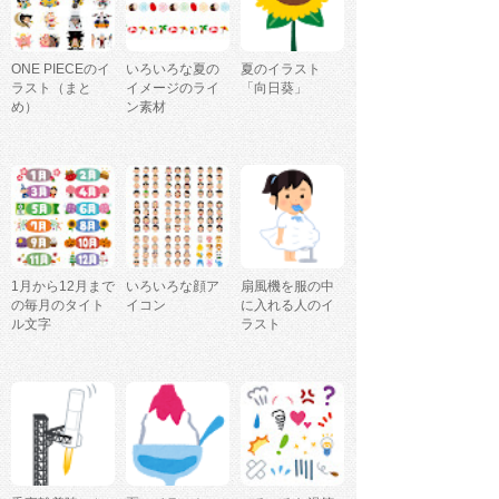
ONE PIECEのイ
いろいろな夏の
夏のイラスト
ラスト（まと
イメージのライ
「向日葵」
め）
ン素材
1月から12月まで
いろいろな顔ア
扇風機を服の中
の毎月のタイト
イコン
に入れる人のイ
ル文字
ラスト