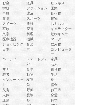
お金
道具
ビジネス
学校
ファッション
医療
事故
違反
食べ物
趣味
スポーツ
建物
スイーツ
旅行
おもちゃ
家族
家電
キャラクター
文字
料理
動物キャラ
医療機器
機械
マーク
ショッピング
音楽
飲み物
日本
車
コンピュータ
ー
パーティ
スマートフォ
家具
ン
老人
マナー
食事
乗り物
若者
動物
生活
インターネッ
友達
夏
ト
魚
軽食
災害
野菜
お正月
人体
受験
恋愛
運動
冬
科学