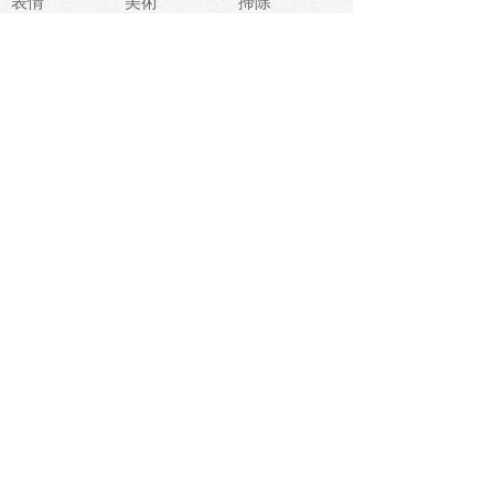
表情
美術
掃除
睡眠
似顔絵
ペット
美容
戦争
世界
ファンタジー
本
風景
犬
就活
虫
花
あかちゃん
植物
鳥
海
文房具
食材
お風呂
フルーツ
干支
お年賀状
マスク
調味料
猫
物語
介護
南国
ウェディング
ランドマーク
環境問題
髪
スポーツ用具
書類
クリスマス
夏休み
怪我
テンプレート
メディア
食器
お祭り
政治
中年
座布団
映画
メッセージ
電車
ゴミ
楽器
パン
宗教
幼稚園
エネルギー
引越し
農業
自転車
オリンピック
飾り
お寿司