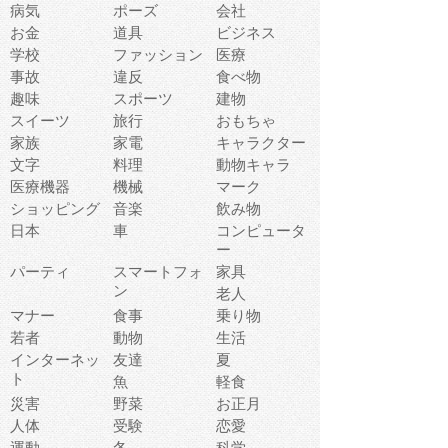
病気
ポーズ
会社
お金
道具
ビジネス
学校
ファッション
医療
事故
違反
食べ物
趣味
スポーツ
建物
スイーツ
旅行
おもちゃ
家族
家電
キャラクター
文字
料理
動物キャラ
医療機器
機械
マーク
ショッピング
音楽
飲み物
日本
車
コンピュータ
ー
パーティ
スマートフォ
家具
ン
老人
マナー
食事
乗り物
若者
動物
生活
インターネッ
友達
夏
ト
魚
軽食
災害
野菜
お正月
人体
受験
恋愛
運動
冬
科学