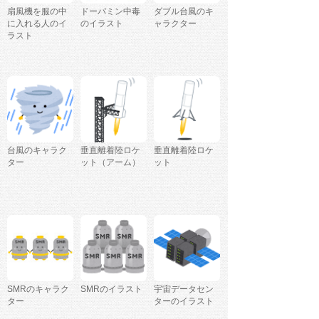
扇風機を服の中
ドーパミン中毒
ダブル台風のキ
に入れる人のイ
のイラスト
ャラクター
ラスト
台風のキャラク
垂直離着陸ロケ
垂直離着陸ロケ
ター
ット（アーム）
ット
SMRのキャラク
SMRのイラスト
宇宙データセン
ター
ターのイラスト