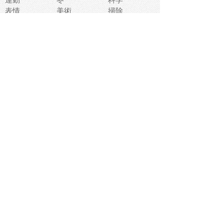
表情
美術
掃除
睡眠
似顔絵
ペット
美容
戦争
世界
ファンタジー
本
風景
犬
就活
虫
花
あかちゃん
植物
鳥
海
文房具
食材
お風呂
フルーツ
干支
お年賀状
マスク
調味料
猫
物語
介護
南国
ウェディング
ランドマーク
環境問題
髪
スポーツ用具
書類
クリスマス
夏休み
怪我
テンプレート
メディア
食器
お祭り
政治
中年
座布団
映画
メッセージ
電車
ゴミ
楽器
パン
宗教
幼稚園
エネルギー
引越し
農業
自転車