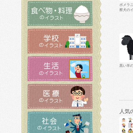
ポメラ
察犬の
黒い羊
人気