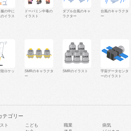
を服の中に
ドーパミン中毒の
ダブル台風のキャ
台風のキャラクタ
人のイラス
イラスト
ラクター
ー
着陸ロケッ
SMRのキャラクタ
SMRのイラスト
宇宙データセンタ
ー
ーのイラスト
カテゴリー
スト
こども
職業
病気