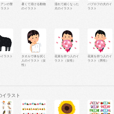
ニアンの警
暑くて溶ける動物
濡れて細くなった
パブロフの犬のイ
イラスト
のイラスト
犬のイラスト
ラスト
のイラスト
タオルで体を拭く
花束を持つ人のイ
花束を持つ人のイ
人のイラスト（女
ラスト（女性）
ラスト（男性）
性）
のイラスト