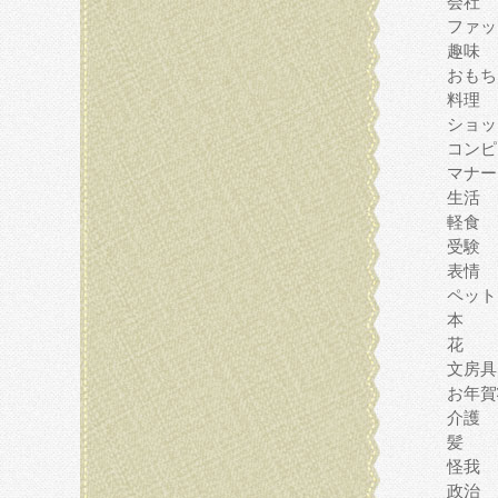
会社
ファッ
趣味
おもち
料理
ショッ
コンピ
マナー
生活
軽食
受験
表情
ペット
本
花
文房具
お年賀
介護
髪
怪我
政治