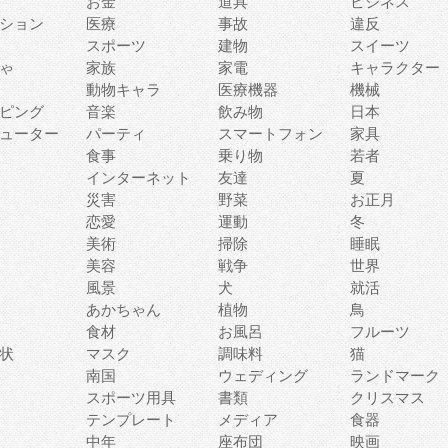
お金
道具
ビジネス
ション
医療
事故
違反
スポーツ
建物
スイーツ
ゃ
家族
家電
キャラクター
動物キャラ
医療機器
機械
ピング
音楽
飲み物
日本
ューター
パーティ
スマートフォン
家具
食事
乗り物
若者
インターネット
友達
夏
災害
野菜
お正月
恋愛
運動
冬
美術
掃除
睡眠
美容
戦争
世界
風景
犬
就活
あかちゃん
植物
鳥
食材
お風呂
フルーツ
状
マスク
調味料
猫
南国
ウェディング
ランドマーク
スポーツ用具
書類
クリスマス
テンプレート
メディア
食器
中年
座布団
映画