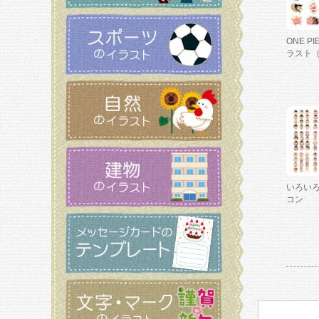
ONE P
ラスト
いろい
コン