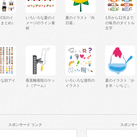
IECEのイ
いろいろな夏のイ
夏のイラスト「向
1月から12月まで
（まとめ）
メージのライン素
日葵」
の毎月のタイトル
材
文字
ろな顔アイ
垂直離着陸ロケッ
いろいろな漫符の
夏のイラスト「か
ト（アーム）
イラスト
き氷・いちご」
スポンサード リンク
スポンサー