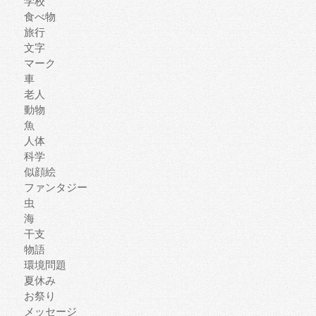
学校
食べ物
旅行
文字
マーク
車
老人
動物
魚
人体
科学
似顔絵
ファンタジー
虫
海
干支
物語
環境問題
夏休み
お祭り
メッセージ