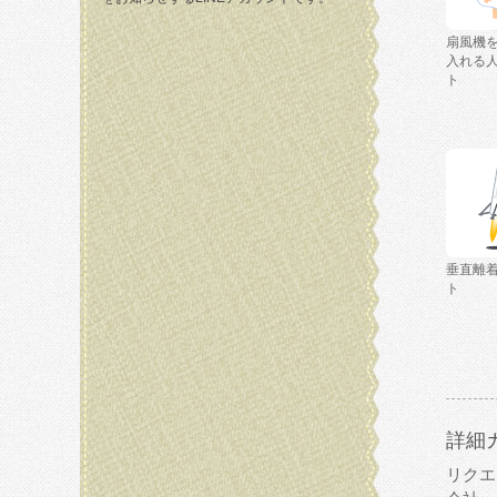
扇風機
入れる
ト
垂直離
ト
詳細
リクエ