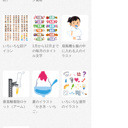
め）
ン素材
いろいろな顔ア
1月から12月まで
扇風機を服の中
イコン
の毎月のタイト
に入れる人のイ
ル文字
ラスト
垂直離着陸ロケ
夏のイラスト
いろいろな漫符
ット（アーム）
「かき氷・いち
のイラスト
ご」