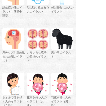
認知症の脳のイ
AIに取り込まれた
AIと融合した人の
ラスト（前頭側
人のイラスト
イラスト
頭型）
AIチップが埋め込
いろいろな双子
黒い羊のイラス
まれた脳のイラ
の胎児のイラス
ト
スト
ト
タオルで体を拭
花束を持つ人の
花束を持つ人の
く人のイラスト
イラスト（女
イラスト（男
（女性）
性）
性）