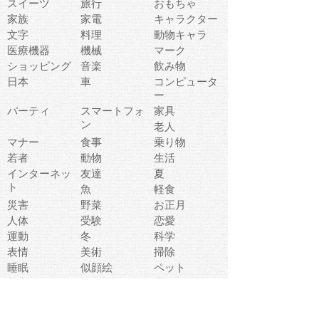
スイーツ
旅行
おもちゃ
家族
家電
キャラクター
文字
料理
動物キャラ
医療機器
機械
マーク
ショッピング
音楽
飲み物
日本
車
コンピュータ
ー
パーティ
スマートフォ
家具
ン
老人
マナー
食事
乗り物
若者
動物
生活
インターネッ
友達
夏
ト
魚
軽食
災害
野菜
お正月
人体
受験
恋愛
運動
冬
科学
表情
美術
掃除
睡眠
似顔絵
ペット
美容
戦争
世界
ファンタジー
本
風景
犬
就活
虫