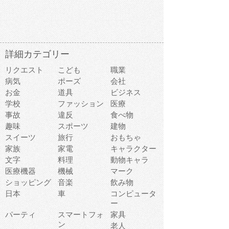
詳細カテゴリー
リクエスト
こども
職業
病気
ポーズ
会社
お金
道具
ビジネス
学校
ファッション
医療
事故
違反
食べ物
趣味
スポーツ
建物
スイーツ
旅行
おもちゃ
家族
家電
キャラクター
文字
料理
動物キャラ
医療機器
機械
マーク
ショッピング
音楽
飲み物
日本
車
コンピュータ
ー
パーティ
スマートフォ
家具
ン
老人