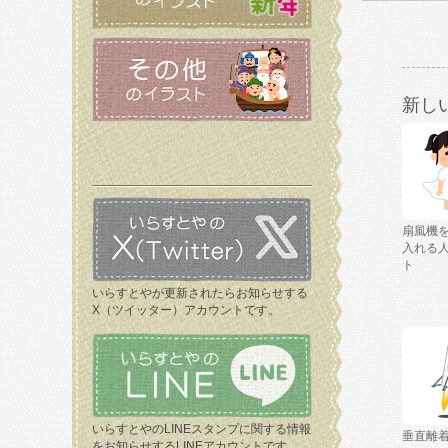
新し
扇風機
入れる
ト
いらすとやが更新されたらお知らせする
X（ツイッター）アカウントです。
いらすとやのLINEスタンプに関する情報
垂直離
をお知らせするLINEアカウントです。