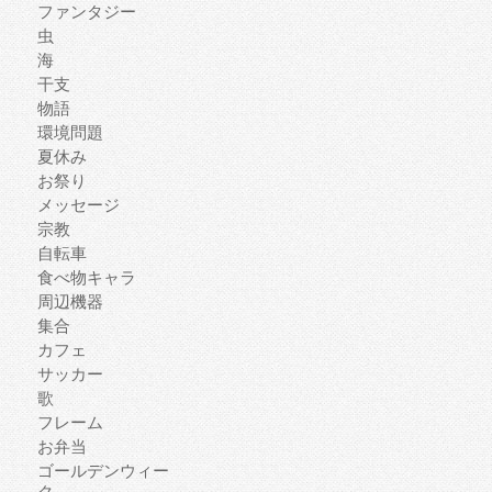
ファンタジー
虫
海
干支
物語
環境問題
夏休み
お祭り
メッセージ
宗教
自転車
食べ物キャラ
周辺機器
集合
カフェ
サッカー
歌
フレーム
お弁当
ゴールデンウィー
ク