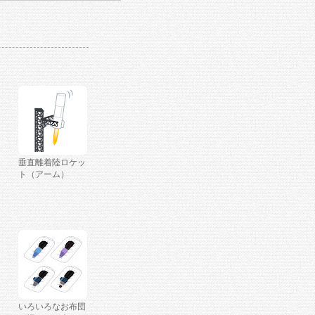
垂直離着陸ロケッ
ト（アーム）
いろいろなお布団