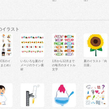
性）
性）
のイラスト
IECEのイ
いろいろな夏のイ
1月から12月まで
夏のイラスト「向
（まとめ）
メージのライン素
の毎月のタイトル
日葵」
材
文字