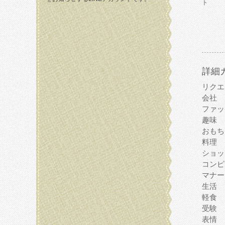
ト
詳細
リクエ
会社
ファッ
趣味
おもち
料理
ショッ
コンピ
マナー
生活
軽食
受験
表情