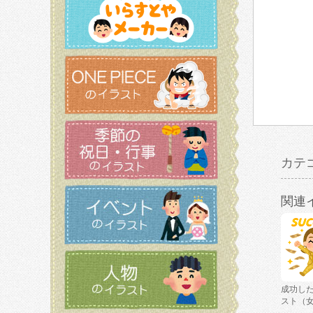
カテ
関連
成功し
スト（