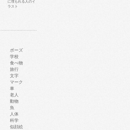
に埋もれる人のイ
ラスト
ポーズ
学校
食べ物
旅行
文字
マーク
車
老人
動物
魚
人体
科学
似顔絵