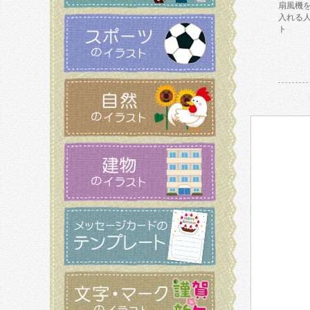
扇風機
入れる
ト