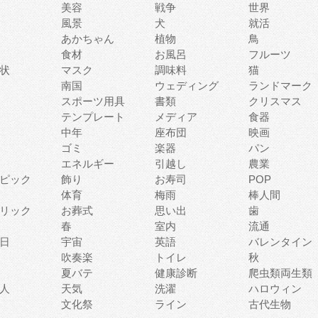
美容
戦争
世界
風景
犬
就活
あかちゃん
植物
鳥
食材
お風呂
フルーツ
状
マスク
調味料
猫
南国
ウェディング
ランドマーク
スポーツ用具
書類
クリスマス
テンプレート
メディア
食器
中年
座布団
映画
ゴミ
楽器
パン
エネルギー
引越し
農業
ピック
飾り
お寿司
POP
体育
梅雨
棒人間
リック
お葬式
思い出
歯
春
室内
流通
日
宇宙
英語
バレンタイン
吹奏楽
トイレ
秋
夏バテ
健康診断
爬虫類両生類
人
天気
洗濯
ハロウィン
文化祭
ライン
古代生物