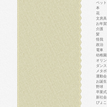
ペット
本
花
文房具
お年賀
介護
髪
怪我
政治
電車
幼稚園
オリン
ダンス
メタボ
運動会
お誕生
野球
卒業式
新社会
ぴょこ