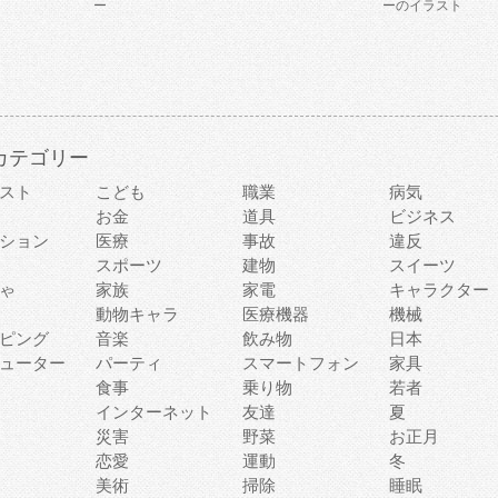
ー
ーのイラスト
カテゴリー
スト
こども
職業
病気
お金
道具
ビジネス
ション
医療
事故
違反
スポーツ
建物
スイーツ
ゃ
家族
家電
キャラクター
動物キャラ
医療機器
機械
ピング
音楽
飲み物
日本
ューター
パーティ
スマートフォン
家具
食事
乗り物
若者
インターネット
友達
夏
災害
野菜
お正月
恋愛
運動
冬
美術
掃除
睡眠