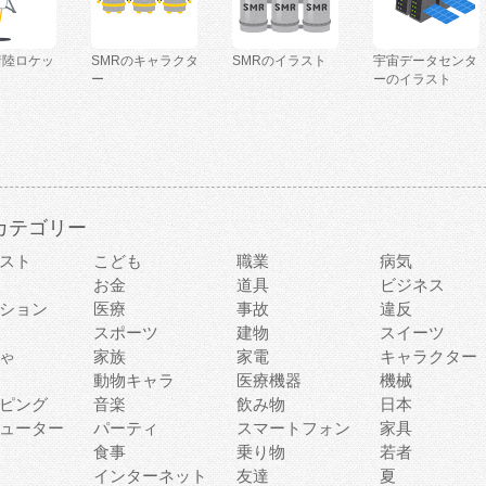
着陸ロケッ
SMRのキャラクタ
SMRのイラスト
宇宙データセンタ
ー
ーのイラスト
カテゴリー
スト
こども
職業
病気
お金
道具
ビジネス
ション
医療
事故
違反
スポーツ
建物
スイーツ
ゃ
家族
家電
キャラクター
動物キャラ
医療機器
機械
ピング
音楽
飲み物
日本
ューター
パーティ
スマートフォン
家具
食事
乗り物
若者
インターネット
友達
夏