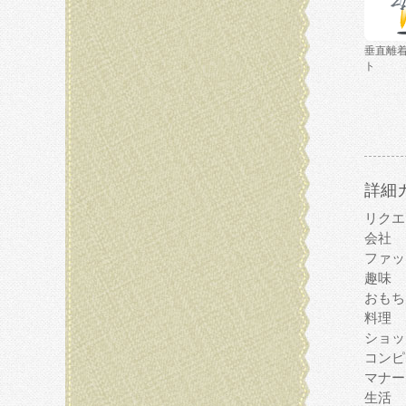
垂直離
ト
詳細
リクエ
会社
ファッ
趣味
おもち
料理
ショッ
コンピ
マナー
生活