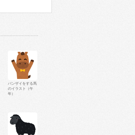
バンザイをする馬
のイラスト（午
年）