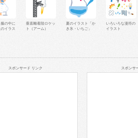
を服の中に
垂直離着陸ロケッ
夏のイラスト「か
いろいろな漫符の
人のイラス
ト（アーム）
き氷・いちご」
イラスト
スポンサード リンク
スポンサー