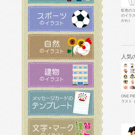
虹色の
のイラ
かわ）
人気
ONE P
ラスト