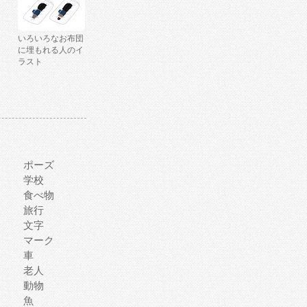
いろいろなお布団
に埋もれる人のイ
ラスト
ポーズ
学校
食べ物
旅行
文字
マーク
車
老人
動物
魚