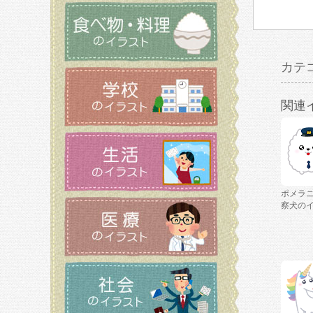
カテ
関連
ポメラ
察犬の