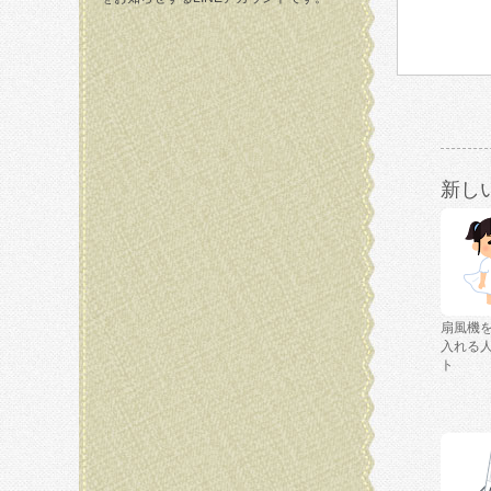
新し
扇風機
入れる
ト