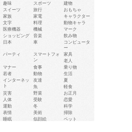
趣味
スポーツ
建物
スイーツ
旅行
おもちゃ
家族
家電
キャラクター
文字
料理
動物キャラ
医療機器
機械
マーク
ショッピング
音楽
飲み物
日本
車
コンピュータ
ー
パーティ
スマートフォ
家具
ン
老人
マナー
食事
乗り物
若者
動物
生活
インターネッ
友達
夏
ト
魚
軽食
災害
野菜
お正月
人体
受験
恋愛
運動
冬
科学
表情
美術
掃除
睡眠
似顔絵
ペット
美容
戦争
世界
ファンタジー
本
風景