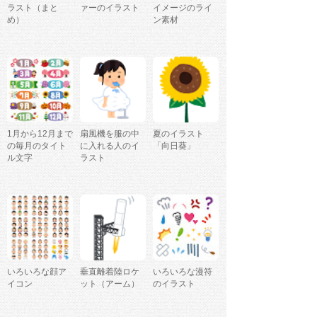
ラスト（まと
ァーのイラスト
イメージのライ
め）
ン素材
1月から12月まで
扇風機を服の中
夏のイラスト
の毎月のタイト
に入れる人のイ
「向日葵」
ル文字
ラスト
いろいろな顔ア
垂直離着陸ロケ
いろいろな漫符
イコン
ット（アーム）
のイラスト