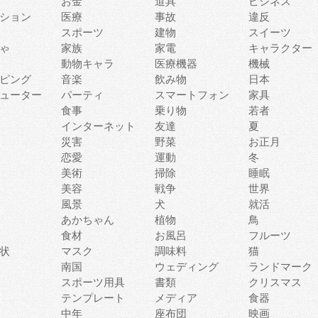
お金
道具
ビジネス
ション
医療
事故
違反
スポーツ
建物
スイーツ
ゃ
家族
家電
キャラクター
動物キャラ
医療機器
機械
ピング
音楽
飲み物
日本
ューター
パーティ
スマートフォン
家具
食事
乗り物
若者
インターネット
友達
夏
災害
野菜
お正月
恋愛
運動
冬
美術
掃除
睡眠
美容
戦争
世界
風景
犬
就活
あかちゃん
植物
鳥
食材
お風呂
フルーツ
状
マスク
調味料
猫
南国
ウェディング
ランドマーク
スポーツ用具
書類
クリスマス
テンプレート
メディア
食器
中年
座布団
映画