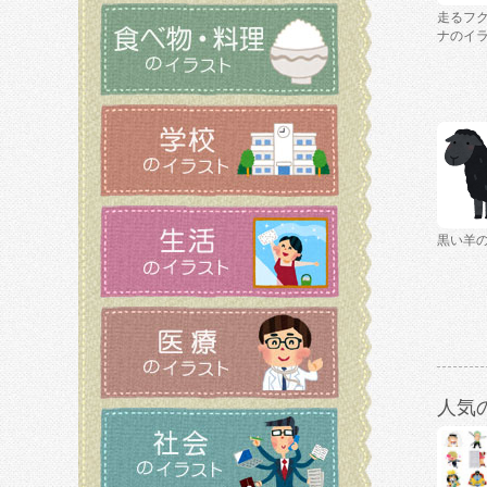
走るフ
ナのイ
黒い羊
人気