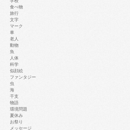
学校
食べ物
旅行
文字
マーク
車
老人
動物
魚
人体
科学
似顔絵
ファンタジー
虫
海
干支
物語
環境問題
夏休み
お祭り
メッセージ