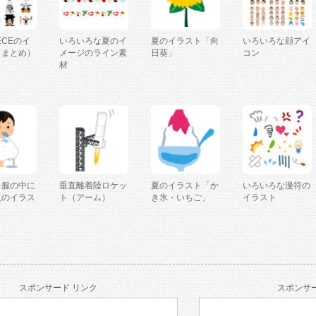
IECEのイ
いろいろな夏のイ
夏のイラスト「向
いろいろな顔アイ
（まとめ）
メージのライン素
日葵」
コン
材
を服の中に
垂直離着陸ロケッ
夏のイラスト「か
いろいろな漫符の
人のイラス
ト（アーム）
き氷・いちご」
イラスト
スポンサード リンク
スポンサー