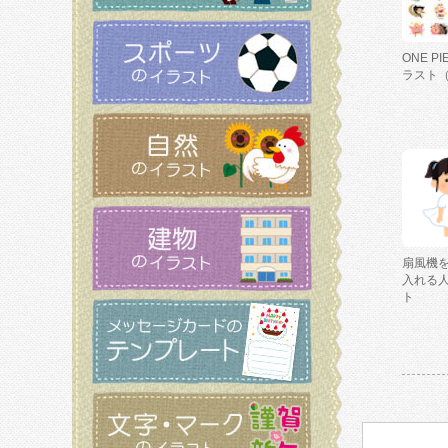
ONE P
ラスト
扇風機
入れる
ト