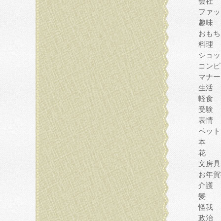
会社
ファッ
趣味
おもち
料理
ショッ
コンピ
マナー
生活
軽食
受験
表情
ペット
本
花
文房具
お年賀
介護
髪
怪我
政治