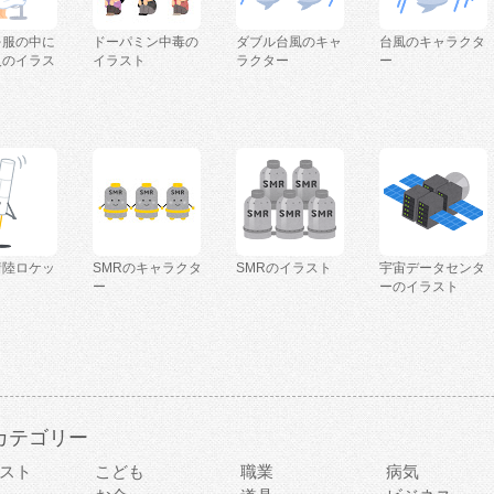
を服の中に
ドーパミン中毒の
ダブル台風のキャ
台風のキャラクタ
人のイラス
イラスト
ラクター
ー
着陸ロケッ
SMRのキャラクタ
SMRのイラスト
宇宙データセンタ
ー
ーのイラスト
カテゴリー
スト
こども
職業
病気