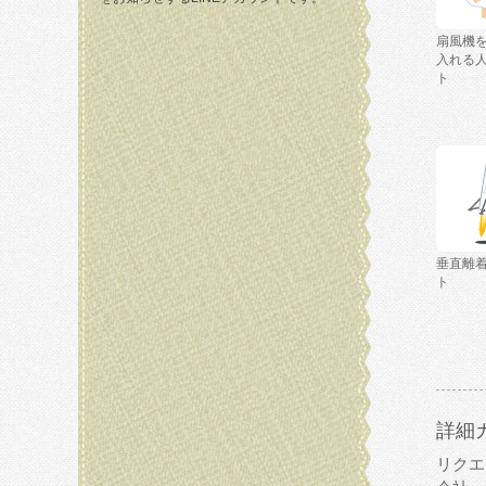
扇風機
入れる
ト
垂直離
ト
詳細
リクエ