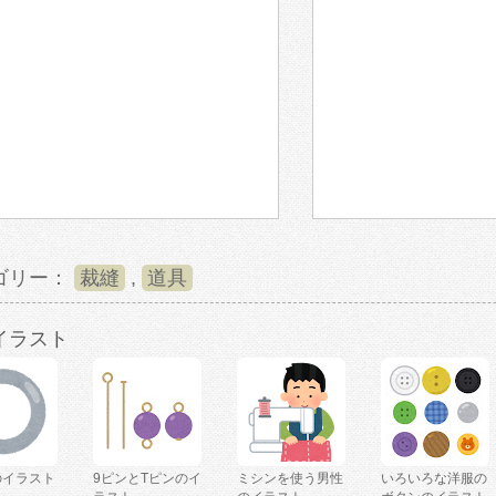
ゴリー：
裁縫
,
道具
イラスト
のイラスト
9ピンとTピンのイ
ミシンを使う男性
いろいろな洋服の