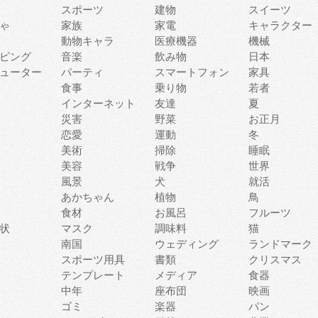
スポーツ
建物
スイーツ
ゃ
家族
家電
キャラクター
動物キャラ
医療機器
機械
ピング
音楽
飲み物
日本
ューター
パーティ
スマートフォン
家具
食事
乗り物
若者
インターネット
友達
夏
災害
野菜
お正月
恋愛
運動
冬
美術
掃除
睡眠
美容
戦争
世界
風景
犬
就活
あかちゃん
植物
鳥
食材
お風呂
フルーツ
状
マスク
調味料
猫
南国
ウェディング
ランドマーク
スポーツ用具
書類
クリスマス
テンプレート
メディア
食器
中年
座布団
映画
ゴミ
楽器
パン