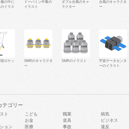
を服の中に
ドーパミン中毒の
ダブル台風のキャ
台風のキャラクタ
人のイラス
イラスト
ラクター
ー
着陸ロケッ
SMRのキャラクタ
SMRのイラスト
宇宙データセンタ
ー
ーのイラスト
カテゴリー
スト
こども
職業
病気
お金
道具
ビジネス
ション
医療
事故
違反