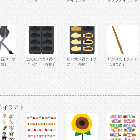
ラスト
のイラスト
ボタンのイラスト
き器のイラ
空のたい焼き器の
たい焼き器のイラ
耳かきのイラスト
天然）
イラスト（養殖）
スト（養殖）
（綿つき）
のイラスト