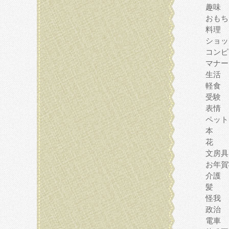
趣味
おもち
料理
ショッ
コンピ
マナー
生活
軽食
受験
表情
ペット
本
花
文房具
お年賀
介護
髪
怪我
政治
電車