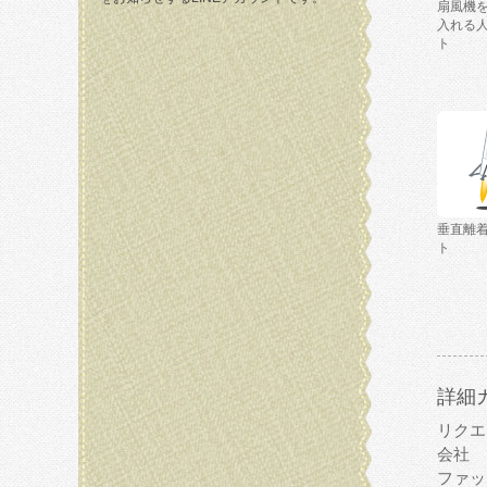
扇風機
入れる
ト
垂直離
ト
詳細
リクエ
会社
ファッ