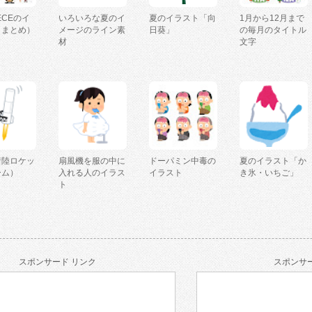
IECEのイ
いろいろな夏のイ
夏のイラスト「向
1月から12月まで
（まとめ）
メージのライン素
日葵」
の毎月のタイトル
材
文字
着陸ロケッ
扇風機を服の中に
ドーパミン中毒の
夏のイラスト「か
ーム）
入れる人のイラス
イラスト
き氷・いちご」
ト
スポンサード リンク
スポンサー