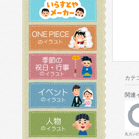
カテ
関連
丸カン