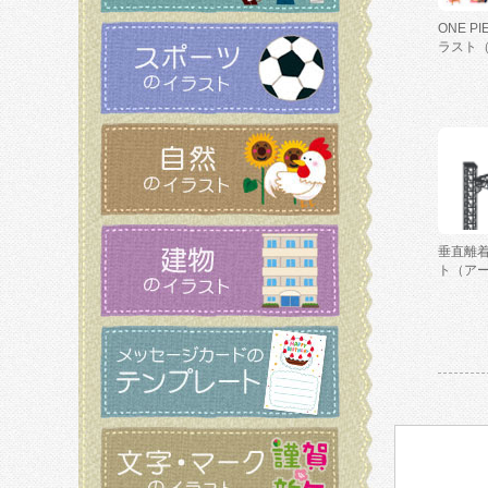
ONE P
ラスト
垂直離
ト（ア