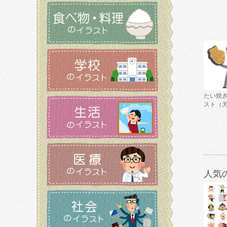
たい焼
スト（
人気