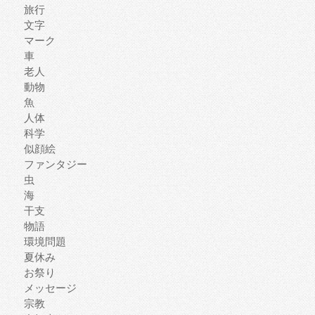
旅行
文字
マーク
車
老人
動物
魚
人体
科学
似顔絵
ファンタジー
虫
海
干支
物語
環境問題
夏休み
お祭り
メッセージ
宗教