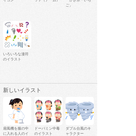
イコン
ット（アーム）
「かき氷・いち
ご」
いろいろな漫符
のイラスト
新しいイラスト
扇風機を服の中
ドーパミン中毒
ダブル台風のキ
に入れる人のイ
のイラスト
ャラクター