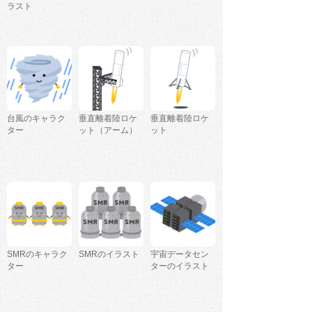
ラスト
台風のキャラク
垂直離着陸ロケ
垂直離着陸ロケ
ター
ット（アーム）
ット
SMRのキャラク
SMRのイラスト
宇宙データセン
ター
ターのイラスト