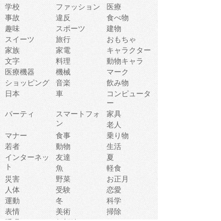
学校
ファッション
医療
事故
違反
食べ物
趣味
スポーツ
建物
スイーツ
旅行
おもちゃ
家族
家電
キャラクター
文字
料理
動物キャラ
医療機器
機械
マーク
ショッピング
音楽
飲み物
日本
車
コンピュータ
ー
パーティ
スマートフォ
家具
ン
老人
マナー
食事
乗り物
若者
動物
生活
インターネッ
友達
夏
ト
魚
軽食
災害
野菜
お正月
人体
受験
恋愛
運動
冬
科学
表情
美術
掃除