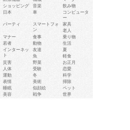
ショッピング
音楽
飲み物
日本
車
コンピュータ
ー
パーティ
スマートフォ
家具
ン
老人
マナー
食事
乗り物
若者
動物
生活
インターネッ
友達
夏
ト
魚
軽食
災害
野菜
お正月
人体
受験
恋愛
運動
冬
科学
表情
美術
掃除
睡眠
似顔絵
ペット
美容
戦争
世界
ファンタジー
本
風景
犬
就活
虫
花
あかちゃん
植物
鳥
海
文房具
食材
お風呂
フルーツ