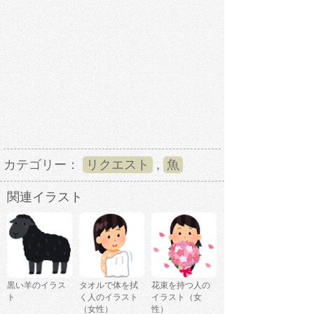
カテゴリー：
リクエスト
,
魚
関連イラスト
黒い羊のイラス
タオルで体を拭
花束を持つ人の
ト
く人のイラスト
イラスト（女
（女性）
性）