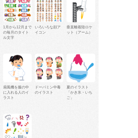
1月から12月まで
いろいろな顔ア
垂直離着陸ロケ
の毎月のタイト
イコン
ット（アーム）
ル文字
扇風機を服の中
ドーパミン中毒
夏のイラスト
に入れる人のイ
のイラスト
「かき氷・いち
ラスト
ご」