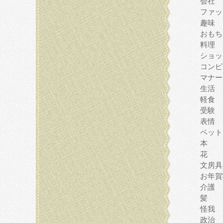
会社
ファッ
趣味
おもち
料理
ショッ
コンピ
マナー
生活
軽食
受験
表情
ペット
本
花
文房具
お年賀
介護
髪
怪我
政治