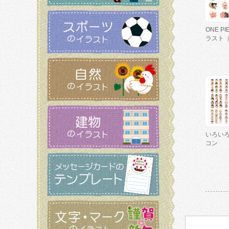
ONE P
ラスト
いろい
コン