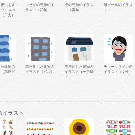
お祝いをす
ウサギの兄弟のイ
虎の兄弟のイラス
瓶ビールのイラス
タウロスの
ラスト（卯年）
ト（寅年）
ト
ト（干支）
した建物の
老朽化した建物の
老朽化した建物の
チョークサインの
ト（高層ビ
イラスト（ビル）
イラスト（一戸建
イラスト（女性）
て）
のイラスト