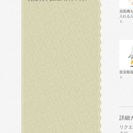
扇風機
入れる
ト
垂直離
ト
詳細
リクエ