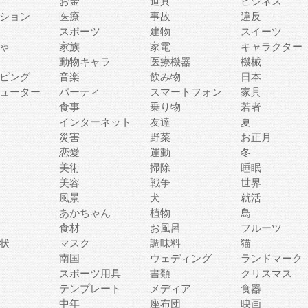
お金
道具
ビジネス
ション
医療
事故
違反
スポーツ
建物
スイーツ
ゃ
家族
家電
キャラクター
動物キャラ
医療機器
機械
ピング
音楽
飲み物
日本
ューター
パーティ
スマートフォン
家具
食事
乗り物
若者
インターネット
友達
夏
災害
野菜
お正月
恋愛
運動
冬
美術
掃除
睡眠
美容
戦争
世界
風景
犬
就活
あかちゃん
植物
鳥
食材
お風呂
フルーツ
状
マスク
調味料
猫
南国
ウェディング
ランドマーク
スポーツ用具
書類
クリスマス
テンプレート
メディア
食器
中年
座布団
映画