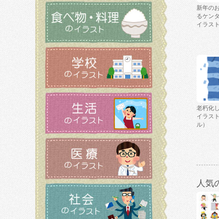
新年の
るケン
イラス
老朽化
イラス
ル）
人気