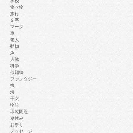
学校
食べ物
旅行
文字
マーク
車
老人
動物
魚
人体
科学
似顔絵
ファンタジー
虫
海
干支
物語
環境問題
夏休み
お祭り
メッセージ