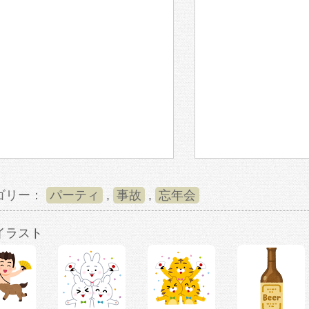
ゴリー：
パーティ
,
事故
,
忘年会
イラスト