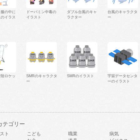
を服の中に
ドーパミン中毒の
ダブル台風のキャ
台風のキャラクタ
人のイラス
イラスト
ラクター
ー
着陸ロケッ
SMRのキャラクタ
SMRのイラスト
宇宙データセンタ
ー
ーのイラスト
カテゴリー
スト
こども
職業
病気