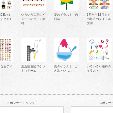
IECEのイ
いろいろな夏のイ
夏のイラスト「向
1月から12月まで
（まとめ）
メージのライン素
日葵」
の毎月のタイトル
材
文字
ろな顔アイ
垂直離着陸ロケッ
夏のイラスト「か
いろいろな漫符の
ト（アーム）
き氷・いちご」
イラスト
スポンサード リンク
スポンサー