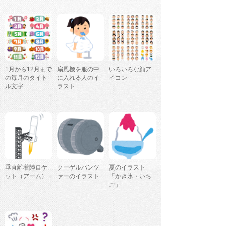
1月から12月まで
扇風機を服の中
いろいろな顔ア
の毎月のタイト
に入れる人のイ
イコン
ル文字
ラスト
垂直離着陸ロケ
クーゲルパンツ
夏のイラスト
ット（アーム）
ァーのイラスト
「かき氷・いち
ご」