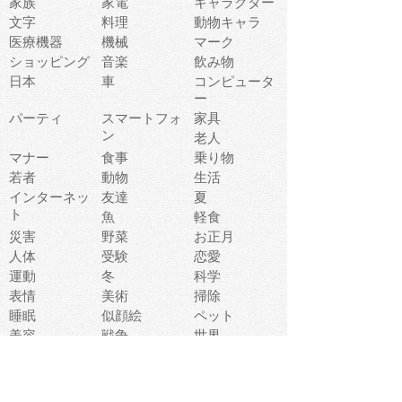
家族
家電
キャラクター
文字
料理
動物キャラ
医療機器
機械
マーク
ショッピング
音楽
飲み物
日本
車
コンピュータ
ー
パーティ
スマートフォ
家具
ン
老人
マナー
食事
乗り物
若者
動物
生活
インターネッ
友達
夏
ト
魚
軽食
災害
野菜
お正月
人体
受験
恋愛
運動
冬
科学
表情
美術
掃除
睡眠
似顔絵
ペット
美容
戦争
世界
ファンタジー
本
風景
犬
就活
虫
花
あかちゃん
植物