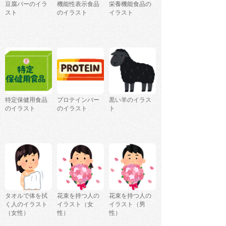
豆腐バーのイラ
機能性表示食品
栄養機能食品の
スト
のイラスト
イラスト
特定保健用食品
プロテインバー
黒い羊のイラス
のイラスト
のイラスト
ト
タオルで体を拭
花束を持つ人の
花束を持つ人の
く人のイラスト
イラスト（女
イラスト（男
（女性）
性）
性）