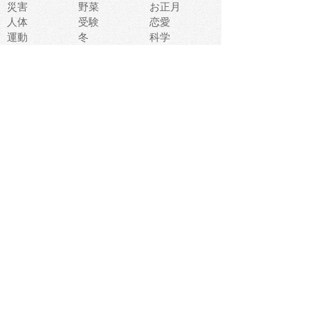
災害
野菜
お正月
人体
受験
恋愛
運動
冬
科学
表情
美術
掃除
睡眠
似顔絵
ペット
美容
戦争
世界
ファンタジー
本
風景
犬
就活
虫
花
あかちゃん
植物
鳥
海
文房具
食材
お風呂
フルーツ
干支
お年賀状
マスク
調味料
猫
物語
介護
南国
ウェディング
ランドマーク
環境問題
髪
スポーツ用具
書類
クリスマス
夏休み
怪我
テンプレート
メディア
食器
お祭り
政治
中年
座布団
映画
メッセージ
電車