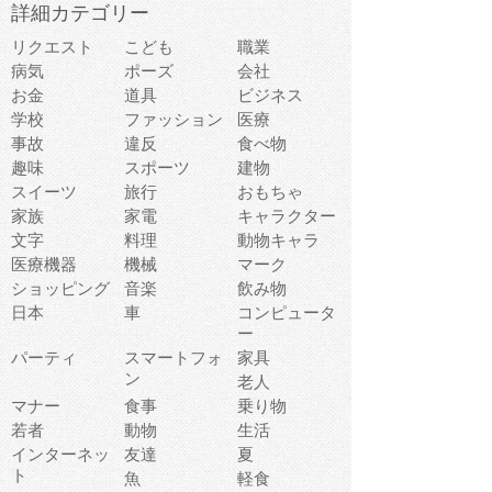
詳細カテゴリー
リクエスト
こども
職業
病気
ポーズ
会社
お金
道具
ビジネス
学校
ファッション
医療
事故
違反
食べ物
趣味
スポーツ
建物
スイーツ
旅行
おもちゃ
家族
家電
キャラクター
文字
料理
動物キャラ
医療機器
機械
マーク
ショッピング
音楽
飲み物
日本
車
コンピュータ
ー
パーティ
スマートフォ
家具
ン
老人
マナー
食事
乗り物
若者
動物
生活
インターネッ
友達
夏
ト
魚
軽食