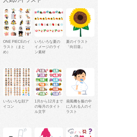
人気のイラスト
ONE PIECEのイ
いろいろな夏の
夏のイラスト
ラスト（まと
イメージのライ
「向日葵」
め）
ン素材
いろいろな顔ア
1月から12月まで
扇風機を服の中
イコン
の毎月のタイト
に入れる人のイ
ル文字
ラスト