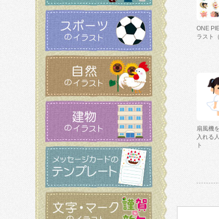
ONE P
ラスト
扇風機
入れる
ト