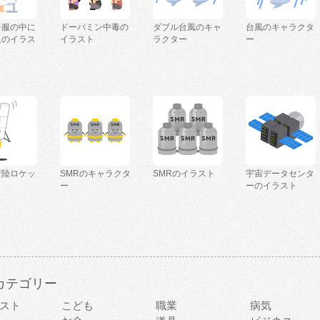
を服の中に
ドーパミン中毒の
ダブル台風のキャ
台風のキャラクタ
人のイラス
イラスト
ラクター
ー
着陸ロケッ
SMRのキャラクタ
SMRのイラスト
宇宙データセンタ
ー
ーのイラスト
カテゴリー
スト
こども
職業
病気