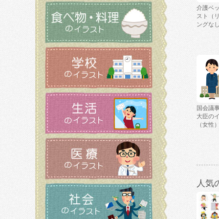
介護ベ
スト（
ングな
国会議
大臣の
（女性
人気