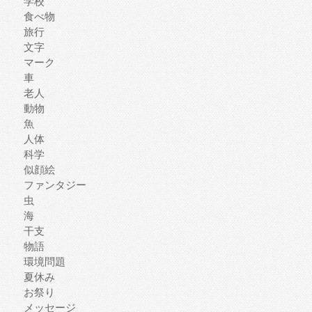
学校
食べ物
旅行
文字
マーク
車
老人
動物
魚
人体
科学
似顔絵
ファンタジー
虫
海
干支
物語
環境問題
夏休み
お祭り
メッセージ