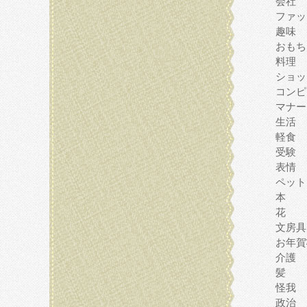
会社
ファッ
趣味
おもち
料理
ショッ
コンピ
マナー
生活
軽食
受験
表情
ペット
本
花
文房具
お年賀
介護
髪
怪我
政治