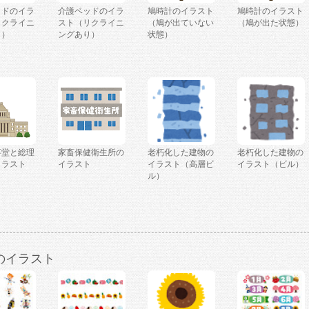
ッドのイラ
介護ベッドのイラ
鳩時計のイラスト
鳩時計のイラスト
リクライニ
スト（リクライニ
（鳩が出ていない
（鳩が出た状態）
し）
ングあり）
状態）
事堂と総理
家畜保健衛生所の
老朽化した建物の
老朽化した建物の
イラスト
イラスト
イラスト（高層ビ
イラスト（ビル）
）
ル）
のイラスト