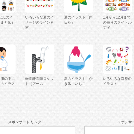
IECEのイ
いろいろな夏のイ
夏のイラスト「向
1月から12月まで
（まとめ）
メージのライン素
日葵」
の毎月のタイトル
材
文字
を服の中に
垂直離着陸ロケッ
夏のイラスト「か
いろいろな漫符の
人のイラス
ト（アーム）
き氷・いちご」
イラスト
スポンサード リンク
スポンサー