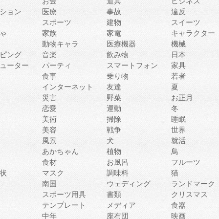
お金
道具
ビジネス
ション
医療
事故
違反
スポーツ
建物
スイーツ
ゃ
家族
家電
キャラクター
動物キャラ
医療機器
機械
ピング
音楽
飲み物
日本
ューター
パーティ
スマートフォン
家具
食事
乗り物
若者
インターネット
友達
夏
災害
野菜
お正月
恋愛
運動
冬
美術
掃除
睡眠
美容
戦争
世界
風景
犬
就活
あかちゃん
植物
鳥
食材
お風呂
フルーツ
状
マスク
調味料
猫
南国
ウェディング
ランドマーク
スポーツ用具
書類
クリスマス
テンプレート
メディア
食器
中年
座布団
映画