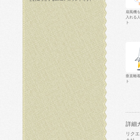
扇風機
入れる
ト
垂直離
ト
詳細
リクエ