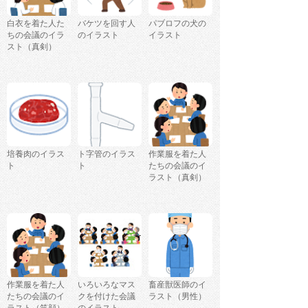
白衣を着た人た
バケツを回す人
パブロフの犬の
ちの会議のイラ
のイラスト
イラスト
スト（真剣）
培養肉のイラス
ト字管のイラス
作業服を着た人
ト
ト
たちの会議のイ
ラスト（真剣）
作業服を着た人
いろいろなマス
畜産獣医師のイ
たちの会議のイ
クを付けた会議
ラスト（男性）