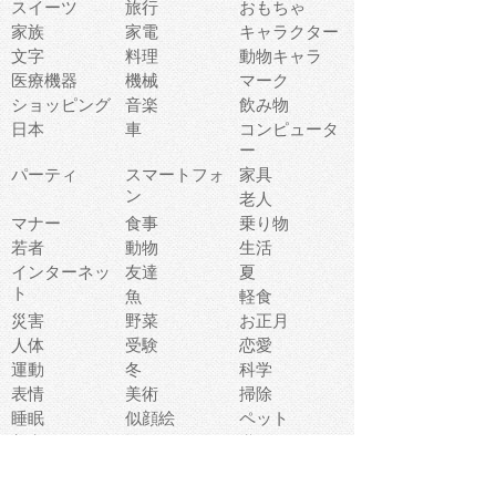
スイーツ
旅行
おもちゃ
家族
家電
キャラクター
文字
料理
動物キャラ
医療機器
機械
マーク
ショッピング
音楽
飲み物
日本
車
コンピュータ
ー
パーティ
スマートフォ
家具
ン
老人
マナー
食事
乗り物
若者
動物
生活
インターネッ
友達
夏
ト
魚
軽食
災害
野菜
お正月
人体
受験
恋愛
運動
冬
科学
表情
美術
掃除
睡眠
似顔絵
ペット
美容
戦争
世界
ファンタジー
本
風景
犬
就活
虫