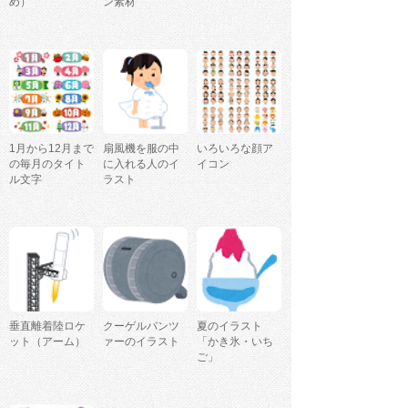
め）
ン素材
1月から12月まで
扇風機を服の中
いろいろな顔ア
の毎月のタイト
に入れる人のイ
イコン
ル文字
ラスト
垂直離着陸ロケ
クーゲルパンツ
夏のイラスト
ット（アーム）
ァーのイラスト
「かき氷・いち
ご」