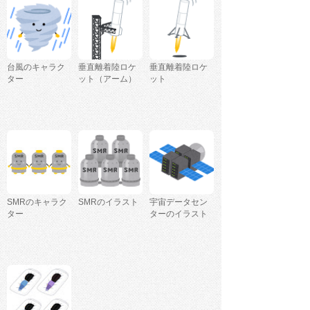
台風のキャラク
垂直離着陸ロケ
垂直離着陸ロケ
ター
ット（アーム）
ット
SMRのキャラク
SMRのイラスト
宇宙データセン
ター
ターのイラスト