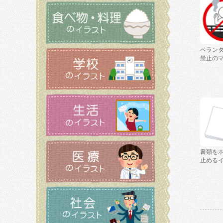
ベラン
禁止の
書類を
止める