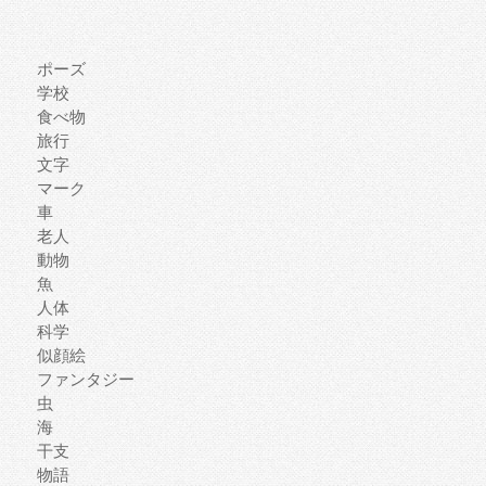
ポーズ
学校
食べ物
旅行
文字
マーク
車
老人
動物
魚
人体
科学
似顔絵
ファンタジー
虫
海
干支
物語