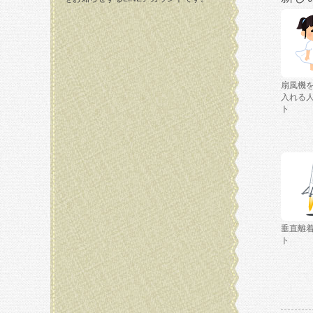
扇風機
入れる
ト
垂直離
ト