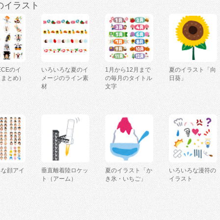
のイラスト
IECEのイ
いろいろな夏のイ
1月から12月まで
夏のイラスト「向
（まとめ）
メージのライン素
の毎月のタイトル
日葵」
材
文字
ろな顔アイ
垂直離着陸ロケッ
夏のイラスト「か
いろいろな漫符の
ト（アーム）
き氷・いちご」
イラスト