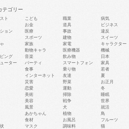
カテゴリー
スト
こども
職業
病気
お金
道具
ビジネス
ション
医療
事故
違反
スポーツ
建物
スイーツ
ゃ
家族
家電
キャラクター
動物キャラ
医療機器
機械
ピング
音楽
飲み物
日本
ューター
パーティ
スマートフォン
家具
食事
乗り物
若者
インターネット
友達
夏
災害
野菜
お正月
恋愛
運動
冬
美術
掃除
睡眠
美容
戦争
世界
風景
犬
就活
あかちゃん
植物
鳥
食材
お風呂
フルーツ
状
マスク
調味料
猫