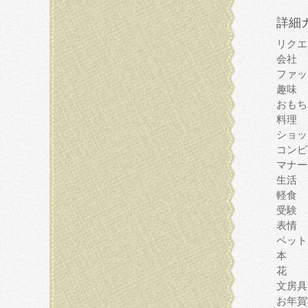
詳細
リクエ
会社
ファッ
趣味
おもち
料理
ショッ
コンピ
マナー
生活
軽食
受験
表情
ペット
本
花
文房具
お年賀