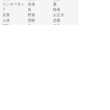
インターネッ
友達
夏
ト
魚
軽食
災害
野菜
お正月
人体
受験
恋愛
運動
冬
科学
表情
美術
掃除
睡眠
似顔絵
ペット
美容
戦争
世界
ファンタジー
本
風景
犬
就活
虫
花
あかちゃん
植物
鳥
海
文房具
食材
お風呂
フルーツ
干支
お年賀状
マスク
調味料
猫
物語
介護
南国
ウェディング
ランドマーク
環境問題
髪
スポーツ用具
書類
クリスマス
夏休み
怪我
テンプレート
メディア
食器
お祭り