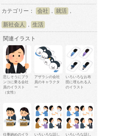
カテゴリー：
会社
,
就活
,
新社会人
,
生活
関連イラスト
悲しそうにブラ
アザラシの会社
いろいろなお布
ンコに乗る会社
員のキャラクタ
団に埋もれる人
員のイラスト
ー
のイラスト
（女性）
仕事納めのイラ
いろいろな話し
いろいろな話し