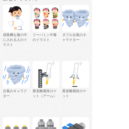
扇風機を服の中
ドーパミン中毒
ダブル台風のキ
に入れる人のイ
のイラスト
ャラクター
ラスト
台風のキャラク
垂直離着陸ロケ
垂直離着陸ロケ
ター
ット（アーム）
ット