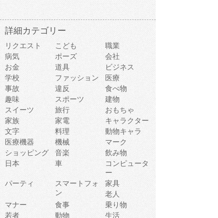
詳細カテゴリー
リクエスト
こども
職業
病気
ポーズ
会社
お金
道具
ビジネス
学校
ファッション
医療
事故
違反
食べ物
趣味
スポーツ
建物
スイーツ
旅行
おもちゃ
家族
家電
キャラクター
文字
料理
動物キャラ
医療機器
機械
マーク
ショッピング
音楽
飲み物
日本
車
コンピュータ
ー
パーティ
スマートフォ
家具
ン
老人
マナー
食事
乗り物
若者
動物
生活