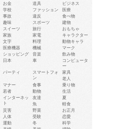
お金
道具
ビジネス
学校
ファッション
医療
事故
違反
食べ物
趣味
スポーツ
建物
スイーツ
旅行
おもちゃ
家族
家電
キャラクター
文字
料理
動物キャラ
医療機器
機械
マーク
ショッピング
音楽
飲み物
日本
車
コンピュータ
ー
パーティ
スマートフォ
家具
ン
老人
マナー
食事
乗り物
若者
動物
生活
インターネッ
友達
夏
ト
魚
軽食
災害
野菜
お正月
人体
受験
恋愛
運動
冬
科学