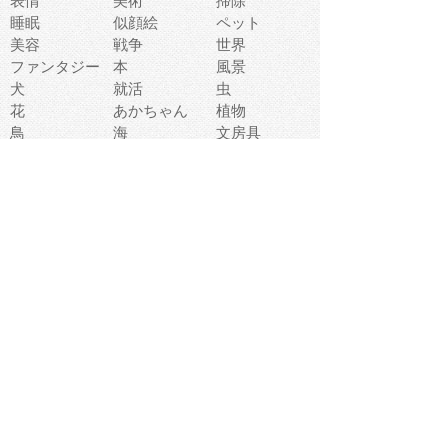
表情
美術
掃除
睡眠
似顔絵
ペット
美容
戦争
世界
ファンタジー
本
風景
犬
就活
虫
花
あかちゃん
植物
鳥
海
文房具
食材
お風呂
フルーツ
干支
お年賀状
マスク
調味料
猫
物語
介護
南国
ウェディング
ランドマーク
環境問題
髪
スポーツ用具
書類
クリスマス
夏休み
怪我
テンプレート
メディア
食器
お祭り
政治
中年
座布団
映画
メッセージ
電車
ゴミ
楽器
パン
宗教
幼稚園
エネルギー
引越し
農業
自転車
オリンピック
飾り
お寿司