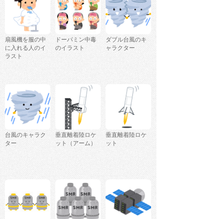
扇風機を服の中
ドーパミン中毒
ダブル台風のキ
に入れる人のイ
のイラスト
ャラクター
ラスト
台風のキャラク
垂直離着陸ロケ
垂直離着陸ロケ
ター
ット（アーム）
ット