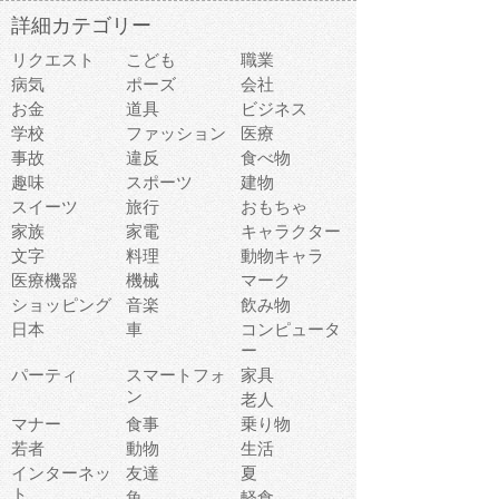
詳細カテゴリー
リクエスト
こども
職業
病気
ポーズ
会社
お金
道具
ビジネス
学校
ファッション
医療
事故
違反
食べ物
趣味
スポーツ
建物
スイーツ
旅行
おもちゃ
家族
家電
キャラクター
文字
料理
動物キャラ
医療機器
機械
マーク
ショッピング
音楽
飲み物
日本
車
コンピュータ
ー
パーティ
スマートフォ
家具
ン
老人
マナー
食事
乗り物
若者
動物
生活
インターネッ
友達
夏
ト
魚
軽食