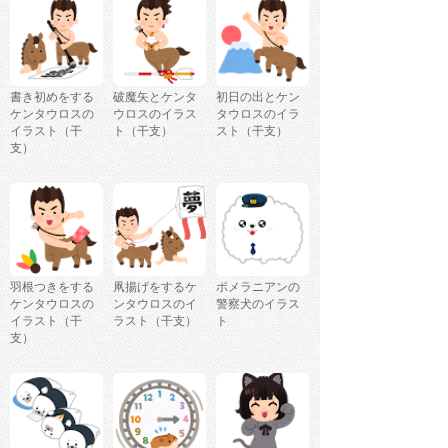
書き初めをする
破魔矢とケンタ
初日の出とケン
ケンタウロスの
ウロスのイラス
タウロスのイラ
イラスト（干
ト（干支）
スト（干支）
支）
羽根つきをする
凧揚げをするケ
ポメラニアンの
ケンタウロスの
ンタウロスのイ
警察犬のイラス
イラスト（干
ラスト（干支）
ト
支）