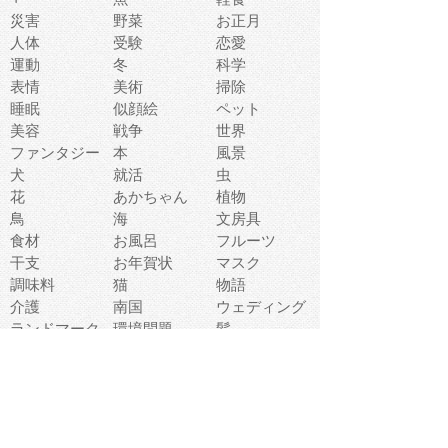
災害
野菜
お正月
人体
受験
恋愛
運動
冬
科学
表情
美術
掃除
睡眠
似顔絵
ペット
美容
戦争
世界
ファンタジー
本
風景
犬
就活
虫
花
あかちゃん
植物
鳥
海
文房具
食材
お風呂
フルーツ
干支
お年賀状
マスク
調味料
猫
物語
介護
南国
ウェディング
ランドマーク
環境問題
髪
スポーツ用具
書類
クリスマス
夏休み
怪我
テンプレート
メディア
食器
お祭り
政治
中年
座布団
映画
メッセージ
電車