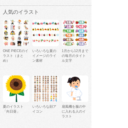
人気のイラスト
ONE PIECEのイ
いろいろな夏の
1月から12月まで
ラスト（まと
イメージのライ
の毎月のタイト
め）
ン素材
ル文字
夏のイラスト
いろいろな顔ア
扇風機を服の中
「向日葵」
イコン
に入れる人のイ
ラスト