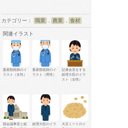
カテゴリー：
職業
,
農業
,
食材
関連イラスト
畜産獣医師のイ
畜産獣医師のイ
記者会見をする
ラスト（女性）
ラスト（男性）
総理大臣のイラ
スト（女性）
国会議事堂と総
総理大臣のイラ
大豆ミートのイ