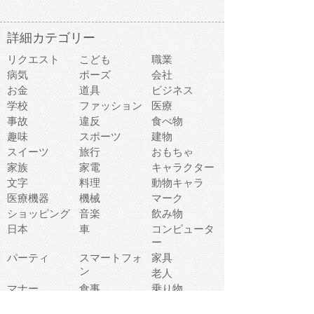
詳細カテゴリー
リクエスト
こども
職業
病気
ポーズ
会社
お金
道具
ビジネス
学校
ファッション
医療
事故
違反
食べ物
趣味
スポーツ
建物
スイーツ
旅行
おもちゃ
家族
家電
キャラクター
文字
料理
動物キャラ
医療機器
機械
マーク
ショッピング
音楽
飲み物
日本
車
コンピュータ
ー
パーティ
スマートフォ
家具
ン
老人
マナー
食事
乗り物
若者
動物
生活