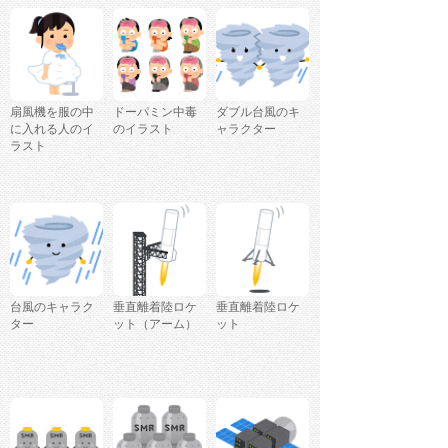
扇風機を服の中
ドーパミン中毒
ダブル台風のキ
に入れる人のイ
のイラスト
ャラクター
ラスト
台風のキャラク
垂直離着陸ロケ
垂直離着陸ロケ
ター
ット（アーム）
ット