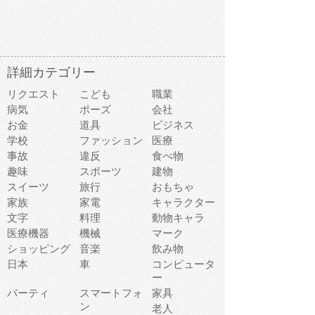
詳細カテゴリー
リクエスト
こども
職業
病気
ポーズ
会社
お金
道具
ビジネス
学校
ファッション
医療
事故
違反
食べ物
趣味
スポーツ
建物
スイーツ
旅行
おもちゃ
家族
家電
キャラクター
文字
料理
動物キャラ
医療機器
機械
マーク
ショッピング
音楽
飲み物
日本
車
コンピュータ
ー
パーティ
スマートフォ
家具
ン
老人