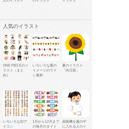
んのイラスト
のイラスト
イラスト
人気のイラスト
ONE PIECEのイ
いろいろな夏の
夏のイラスト
ラスト（まと
イメージのライ
「向日葵」
め）
ン素材
いろいろな顔ア
1月から12月まで
扇風機を服の中
イコン
の毎月のタイト
に入れる人のイ