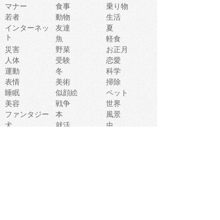
マナー
食事
乗り物
若者
動物
生活
インターネッ
友達
夏
ト
魚
軽食
災害
野菜
お正月
人体
受験
恋愛
運動
冬
科学
表情
美術
掃除
睡眠
似顔絵
ペット
美容
戦争
世界
ファンタジー
本
風景
犬
就活
虫
花
あかちゃん
植物
鳥
海
文房具
食材
お風呂
フルーツ
干支
お年賀状
マスク
調味料
猫
物語
介護
南国
ウェディング
ランドマーク
環境問題
髪
スポーツ用具
書類
クリスマス