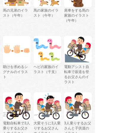
馬の兄弟のイラ
馬の家族のイラ
肩車をする馬の
スト（午年）
スト（午年）
家族のイラスト
（午年）
助けを求めるシ
ヘビの家族のイ
電動アシスト自
グナルのイラス
ラスト（干支）
転車で坂道を登
ト
るお父さんのイ
ラスト
電動自転車で3人
大変そうに3人乗
3人乗りするお父
乗りするお父さ
りするお父さん
さんと子供達の