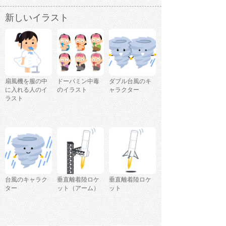
新しいイラスト
扇風機を服の中
ドーパミン中毒
ダブル台風のキ
に入れる人のイ
のイラスト
ャラクター
ラスト
台風のキャラク
垂直離着陸ロケ
垂直離着陸ロケ
ター
ット（アーム）
ット