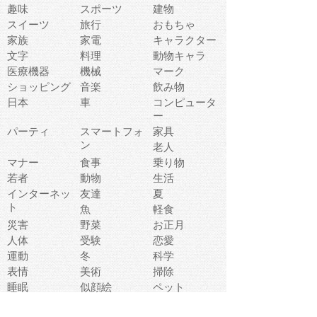
趣味
スポーツ
建物
スイーツ
旅行
おもちゃ
家族
家電
キャラクター
文字
料理
動物キャラ
医療機器
機械
マーク
ショッピング
音楽
飲み物
日本
車
コンピュータ
ー
パーティ
スマートフォ
家具
ン
老人
マナー
食事
乗り物
若者
動物
生活
インターネッ
友達
夏
ト
魚
軽食
災害
野菜
お正月
人体
受験
恋愛
運動
冬
科学
表情
美術
掃除
睡眠
似顔絵
ペット
美容
戦争
世界