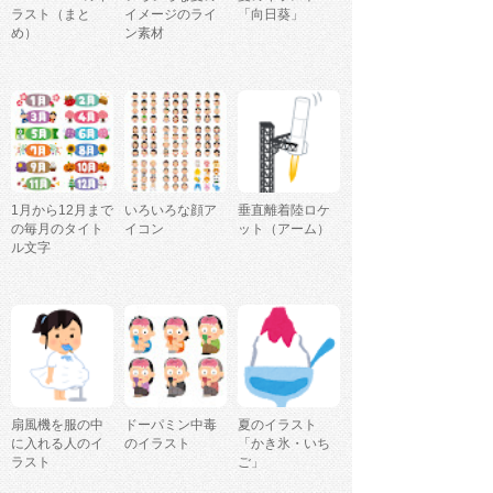
ラスト（まと
イメージのライ
「向日葵」
め）
ン素材
1月から12月まで
いろいろな顔ア
垂直離着陸ロケ
の毎月のタイト
イコン
ット（アーム）
ル文字
扇風機を服の中
ドーパミン中毒
夏のイラスト
に入れる人のイ
のイラスト
「かき氷・いち
ラスト
ご」