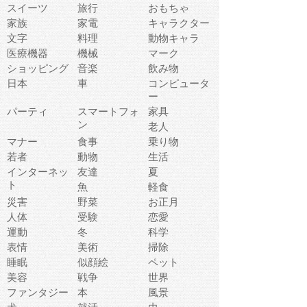
スイーツ
旅行
おもちゃ
家族
家電
キャラクター
文字
料理
動物キャラ
医療機器
機械
マーク
ショッピング
音楽
飲み物
日本
車
コンピュータ
ー
パーティ
スマートフォ
家具
ン
老人
マナー
食事
乗り物
若者
動物
生活
インターネッ
友達
夏
ト
魚
軽食
災害
野菜
お正月
人体
受験
恋愛
運動
冬
科学
表情
美術
掃除
睡眠
似顔絵
ペット
美容
戦争
世界
ファンタジー
本
風景