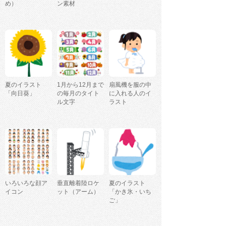
め）
ン素材
夏のイラスト
1月から12月まで
扇風機を服の中
「向日葵」
の毎月のタイト
に入れる人のイ
ル文字
ラスト
いろいろな顔ア
垂直離着陸ロケ
夏のイラスト
イコン
ット（アーム）
「かき氷・いち
ご」