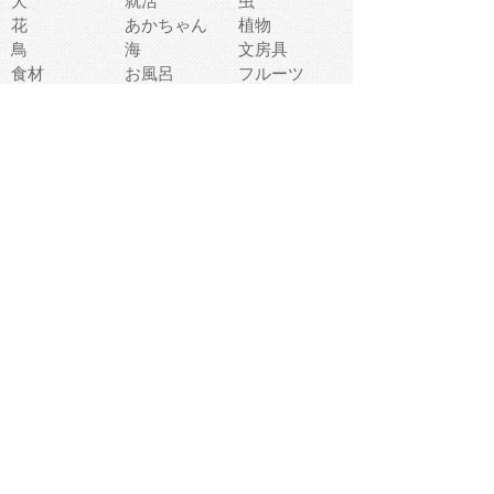
犬
就活
虫
花
あかちゃん
植物
鳥
海
文房具
食材
お風呂
フルーツ
干支
お年賀状
マスク
調味料
猫
物語
介護
南国
ウェディング
ランドマーク
環境問題
髪
スポーツ用具
書類
クリスマス
夏休み
怪我
テンプレート
メディア
食器
お祭り
政治
中年
座布団
映画
メッセージ
電車
ゴミ
楽器
パン
宗教
幼稚園
エネルギー
引越し
農業
自転車
オリンピック
飾り
お寿司
POP
食べ物キャラ
ダンス
体育
梅雨
棒人間
周辺機器
メタボリック
お葬式
思い出
歯
集合