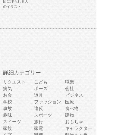
団に埋もれる人
のイラスト
詳細カテゴリー
リクエスト
こども
職業
病気
ポーズ
会社
お金
道具
ビジネス
学校
ファッション
医療
事故
違反
食べ物
趣味
スポーツ
建物
スイーツ
旅行
おもちゃ
家族
家電
キャラクター
文字
料理
動物キャラ