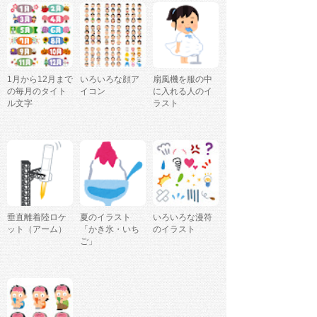
1月から12月まで
いろいろな顔ア
扇風機を服の中
の毎月のタイト
イコン
に入れる人のイ
ル文字
ラスト
垂直離着陸ロケ
夏のイラスト
いろいろな漫符
ット（アーム）
「かき氷・いち
のイラスト
ご」