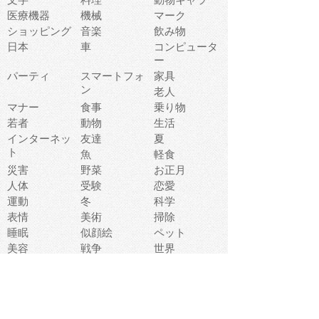
医療機器
機械
マーク
ショッピング
音楽
飲み物
日本
車
コンピュータ
ー
パーティ
スマートフォ
家具
ン
老人
マナー
食事
乗り物
若者
動物
生活
インターネッ
友達
夏
ト
魚
軽食
災害
野菜
お正月
人体
受験
恋愛
運動
冬
科学
表情
美術
掃除
睡眠
似顔絵
ペット
美容
戦争
世界
ファンタジー
本
風景
犬
就活
虫
花
あかちゃん
植物
鳥
海
文房具