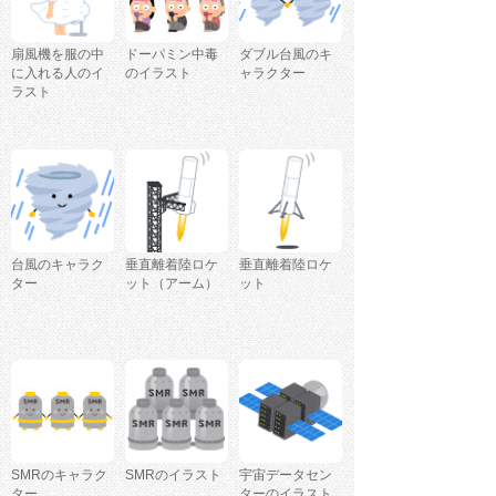
扇風機を服の中
ドーパミン中毒
ダブル台風のキ
に入れる人のイ
のイラスト
ャラクター
ラスト
台風のキャラク
垂直離着陸ロケ
垂直離着陸ロケ
ター
ット（アーム）
ット
SMRのキャラク
SMRのイラスト
宇宙データセン
ター
ターのイラスト