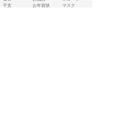
干支
お年賀状
マスク
調味料
猫
物語
介護
南国
ウェディング
ランドマーク
環境問題
髪
スポーツ用具
書類
クリスマス
夏休み
怪我
テンプレート
メディア
食器
お祭り
政治
中年
座布団
映画
メッセージ
電車
ゴミ
楽器
パン
宗教
幼稚園
エネルギー
引越し
農業
自転車
オリンピック
飾り
お寿司
POP
食べ物キャラ
ダンス
体育
梅雨
棒人間
周辺機器
メタボリック
お葬式
思い出
歯
集合
運動会
春
室内
流通
カフェ
お誕生日
宇宙
英語
バレンタイン