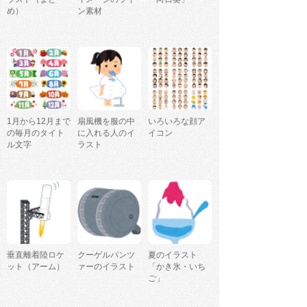
め）
ン素材
1月から12月まで
扇風機を服の中
いろいろな顔ア
の毎月のタイト
に入れる人のイ
イコン
ル文字
ラスト
垂直離着陸ロケ
クーゲルパンツ
夏のイラスト
ット（アーム）
ァーのイラスト
「かき氷・いち
ご」