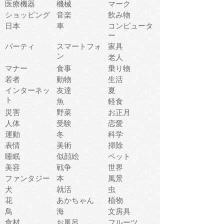
医療機器
機械
マーク
ショッピング
音楽
飲み物
日本
車
コンピュータ
ー
パーティ
スマートフォ
家具
ン
老人
マナー
食事
乗り物
若者
動物
生活
インターネッ
友達
夏
ト
魚
軽食
災害
野菜
お正月
人体
受験
恋愛
運動
冬
科学
表情
美術
掃除
睡眠
似顔絵
ペット
美容
戦争
世界
ファンタジー
本
風景
犬
就活
虫
花
あかちゃん
植物
鳥
海
文房具
食材
お風呂
フルーツ