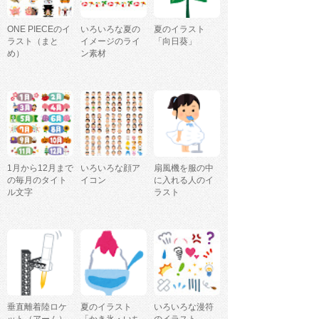
ONE PIECEのイ
いろいろな夏の
夏のイラスト
ラスト（まと
イメージのライ
「向日葵」
め）
ン素材
1月から12月まで
いろいろな顔ア
扇風機を服の中
の毎月のタイト
イコン
に入れる人のイ
ル文字
ラスト
垂直離着陸ロケ
夏のイラスト
いろいろな漫符