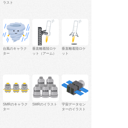
ラスト
台風のキャラク
垂直離着陸ロケ
垂直離着陸ロケ
ター
ット（アーム）
ット
SMRのキャラク
SMRのイラスト
宇宙データセン
ター
ターのイラスト