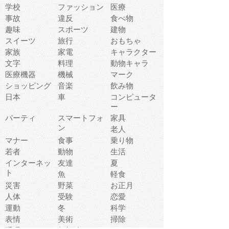
学校
ファッション
医療
事故
違反
食べ物
趣味
スポーツ
建物
スイーツ
旅行
おもちゃ
家族
家電
キャラクター
文字
料理
動物キャラ
医療機器
機械
マーク
ショッピング
音楽
飲み物
日本
車
コンピュータ
ー
パーティ
スマートフォ
家具
ン
老人
マナー
食事
乗り物
若者
動物
生活
インターネッ
友達
夏
ト
魚
軽食
災害
野菜
お正月
人体
受験
恋愛
運動
冬
科学
表情
美術
掃除