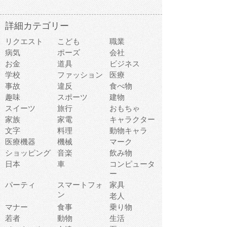
詳細カテゴリー
リクエスト
こども
職業
病気
ポーズ
会社
お金
道具
ビジネス
学校
ファッション
医療
事故
違反
食べ物
趣味
スポーツ
建物
スイーツ
旅行
おもちゃ
家族
家電
キャラクター
文字
料理
動物キャラ
医療機器
機械
マーク
ショッピング
音楽
飲み物
日本
車
コンピュータ
ー
パーティ
スマートフォ
家具
ン
老人
マナー
食事
乗り物
若者
動物
生活