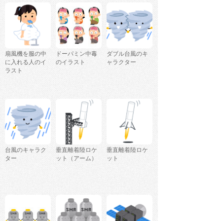
扇風機を服の中
ドーパミン中毒
ダブル台風のキ
に入れる人のイ
のイラスト
ャラクター
ラスト
台風のキャラク
垂直離着陸ロケ
垂直離着陸ロケ
ター
ット（アーム）
ット