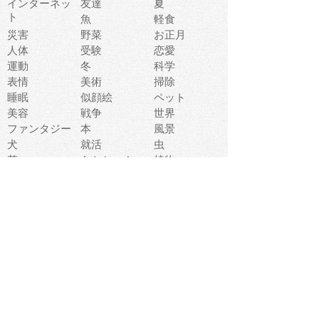
インターネッ
友達
夏
ト
魚
軽食
災害
野菜
お正月
人体
受験
恋愛
運動
冬
科学
表情
美術
掃除
睡眠
似顔絵
ペット
美容
戦争
世界
ファンタジー
本
風景
犬
就活
虫
花
あかちゃん
植物
鳥
海
文房具
食材
お風呂
フルーツ
干支
お年賀状
マスク
調味料
猫
物語
介護
南国
ウェディング
ランドマーク
環境問題
髪
スポーツ用具
書類
クリスマス
夏休み
怪我
テンプレート
メディア
食器
お祭り
政治
中年
座布団