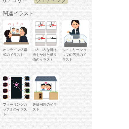
カテゴリー：
ウェディング
関連イラスト
オンライン結婚
いろいろな掛け
ジュエリーショ
式のイラスト
紙をかけた贈り
ップの店員のイ
物のイラスト
ラスト
フィーリングカ
夫婦同姓のイラ
ップルのイラス
スト
ト