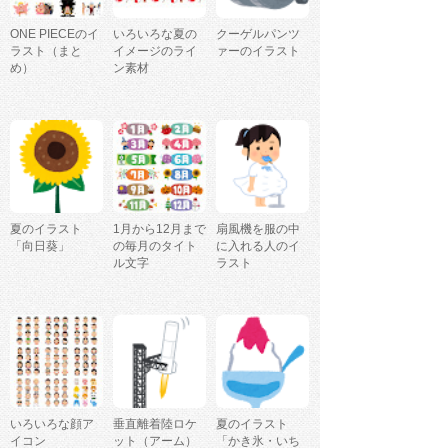
ONE PIECEのイ
いろいろな夏の
クーゲルパンツ
ラスト（まと
イメージのライ
ァーのイラスト
め）
ン素材
夏のイラスト
1月から12月まで
扇風機を服の中
「向日葵」
の毎月のタイト
に入れる人のイ
ル文字
ラスト
いろいろな顔ア
垂直離着陸ロケ
夏のイラスト
イコン
ット（アーム）
「かき氷・いち