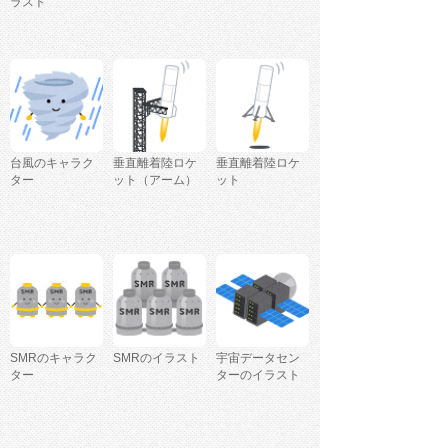
ラスト
台風のキャラク
垂直離着陸ロケ
垂直離着陸ロケ
ター
ット（アーム）
ット
SMRのキャラク
SMRのイラスト
宇宙データセン
ター
ターのイラスト