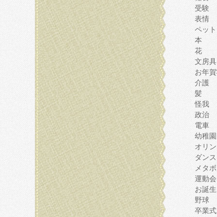
受験
表情
ペット
本
花
文房具
お年賀
介護
髪
怪我
政治
電車
幼稚園
オリン
ダンス
メタボ
運動会
お誕生
野球
卒業式