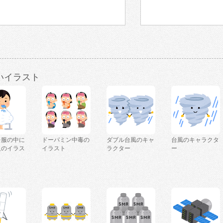
いイラスト
を服の中に
ドーパミン中毒の
ダブル台風のキャ
台風のキャラクタ
人のイラス
イラスト
ラクター
ー