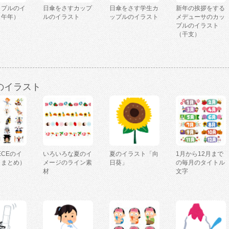
ップルのイ
日傘をさすカップ
日傘をさす学生カ
新年の挨拶をする
（午年）
ルのイラスト
ップルのイラスト
メデューサのカッ
プルのイラスト
（干支）
のイラスト
IECEのイ
いろいろな夏のイ
夏のイラスト「向
1月から12月まで
（まとめ）
メージのライン素
日葵」
の毎月のタイトル
材
文字