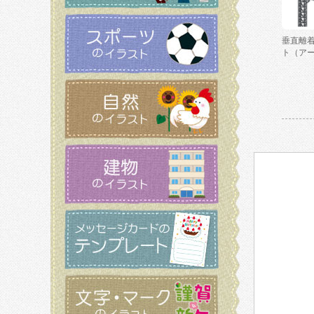
垂直離
ト（ア