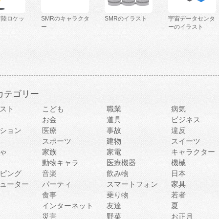
着陸ロケッ
SMRのキャラクタ
SMRのイラスト
宇宙データセンタ
ー
ーのイラスト
カテゴリー
スト
こども
職業
病気
お金
道具
ビジネス
ション
医療
事故
違反
スポーツ
建物
スイーツ
ゃ
家族
家電
キャラクター
動物キャラ
医療機器
機械
ピング
音楽
飲み物
日本
ューター
パーティ
スマートフォン
家具
食事
乗り物
若者
インターネット
友達
夏
災害
野菜
お正月