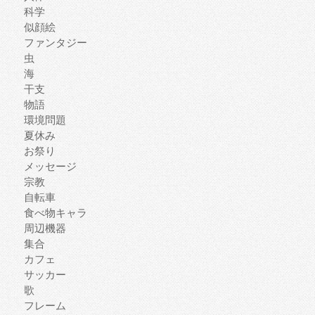
科学
似顔絵
ファンタジー
虫
海
干支
物語
環境問題
夏休み
お祭り
メッセージ
宗教
自転車
食べ物キャラ
周辺機器
集合
カフェ
サッカー
歌
フレーム