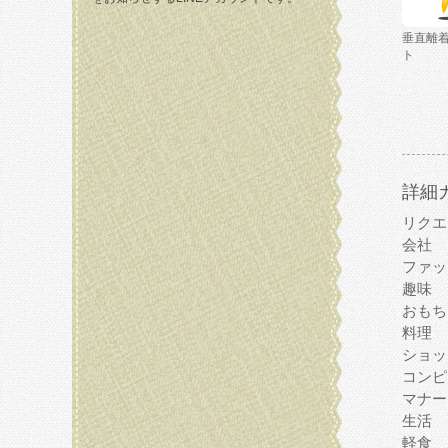
垂直離
ト
詳細
リクエ
会社
ファッ
趣味
おもち
料理
ショッ
コンピ
マナー
生活
軽食