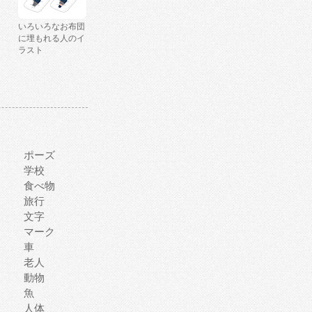
いろいろなお布団
に埋もれる人のイ
ラスト
ポーズ
学校
食べ物
旅行
文字
マーク
車
老人
動物
魚
人体