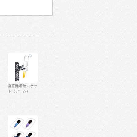
垂直離着陸ロケッ
ト（アーム）