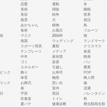
恋愛
運動
冬
美術
掃除
睡眠
美容
戦争
世界
風景
犬
就活
あかちゃん
植物
鳥
食材
お風呂
フルーツ
状
マスク
調味料
猫
南国
ウェディング
ランドマーク
スポーツ用具
書類
クリスマス
テンプレート
メディア
食器
中年
座布団
映画
ゴミ
楽器
パン
エネルギー
引越し
農業
ピック
飾り
お寿司
POP
体育
梅雨
棒人間
リック
お葬式
思い出
歯
春
室内
流通
日
宇宙
英語
バレンタイン
吹奏楽
トイレ
秋
夏バテ
健康診断
爬虫類両生類