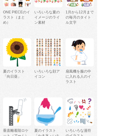
ONE PIECEのイ
いろいろな夏の
1月から12月まで
ラスト（まと
イメージのライ
の毎月のタイト
め）
ン素材
ル文字
夏のイラスト
いろいろな顔ア
扇風機を服の中
「向日葵」
イコン
に入れる人のイ
ラスト
垂直離着陸ロケ
夏のイラスト
いろいろな漫符
ット（アーム）
「かき氷・いち
のイラスト