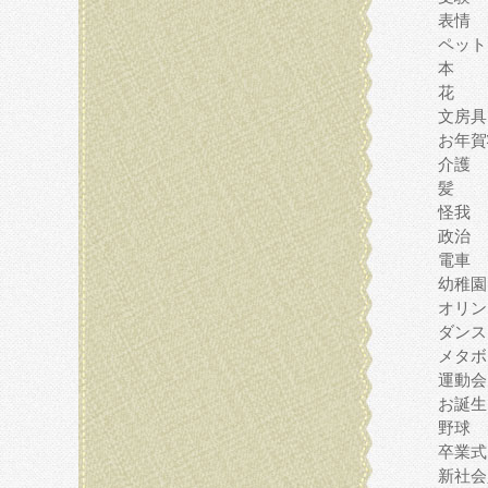
表情
ペット
本
花
文房具
お年賀
介護
髪
怪我
政治
電車
幼稚園
オリン
ダンス
メタボ
運動会
お誕生
野球
卒業式
新社会