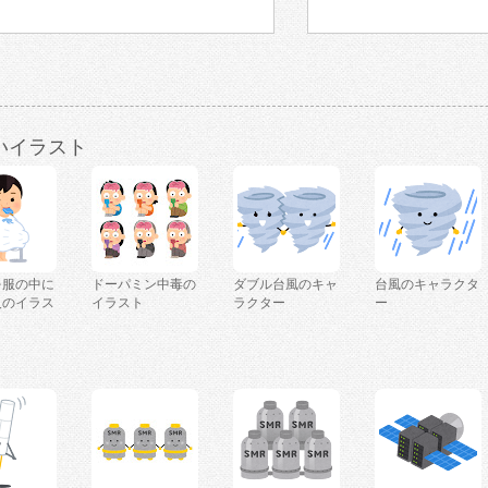
いイラスト
を服の中に
ドーパミン中毒の
ダブル台風のキャ
台風のキャラクタ
人のイラス
イラスト
ラクター
ー