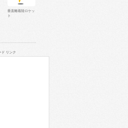
垂直離着陸ロケッ
ト
ド リンク