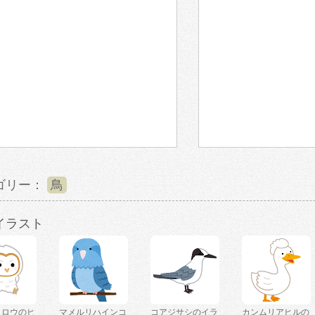
ゴリー：
鳥
イラスト
クロウのヒ
マメルリハインコ
コアジサシのイラ
カンムリアヒルの