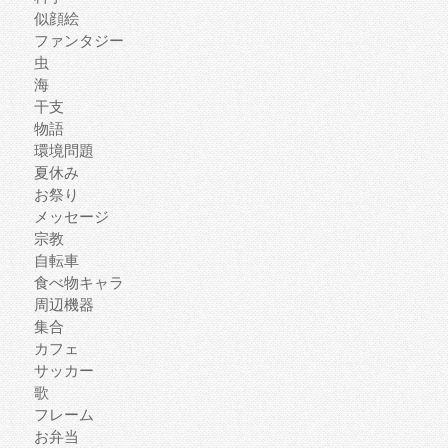
似顔絵
ファンタジー
虫
海
干支
物語
環境問題
夏休み
お祭り
メッセージ
宗教
自転車
食べ物キャラ
周辺機器
集合
カフェ
サッカー
歌
フレーム
お弁当