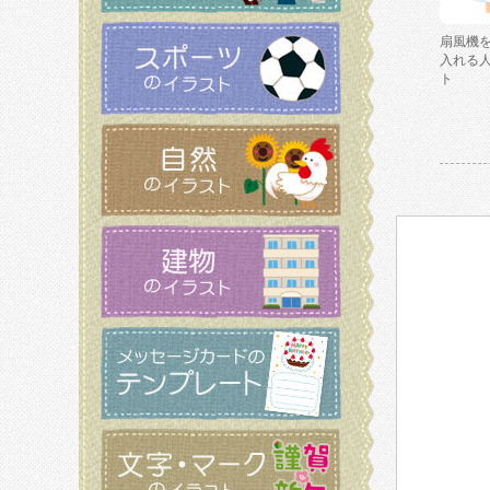
扇風機
入れる
ト