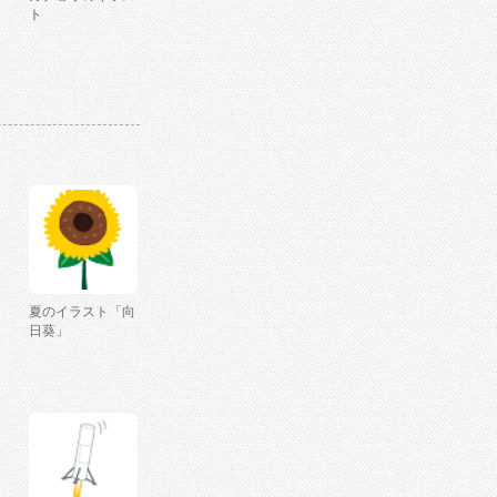
ト
夏のイラスト「向
日葵」