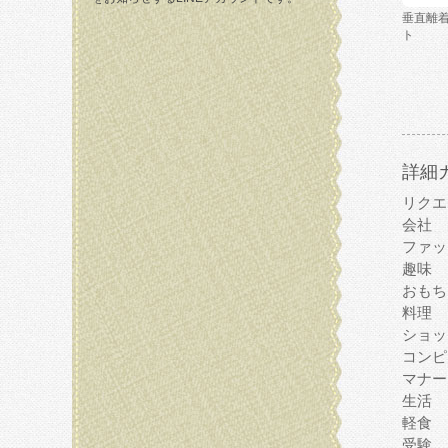
垂直離
ト
詳細
リクエ
会社
ファッ
趣味
おもち
料理
ショッ
コンピ
マナー
生活
軽食
受験