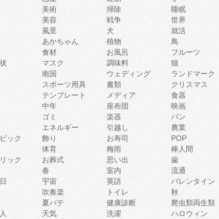
美術
掃除
睡眠
美容
戦争
世界
風景
犬
就活
あかちゃん
植物
鳥
食材
お風呂
フルーツ
状
マスク
調味料
猫
南国
ウェディング
ランドマーク
スポーツ用具
書類
クリスマス
テンプレート
メディア
食器
中年
座布団
映画
ゴミ
楽器
パン
エネルギー
引越し
農業
ピック
飾り
お寿司
POP
体育
梅雨
棒人間
リック
お葬式
思い出
歯
春
室内
流通
日
宇宙
英語
バレンタイン
吹奏楽
トイレ
秋
夏バテ
健康診断
爬虫類両生類
人
天気
洗濯
ハロウィン