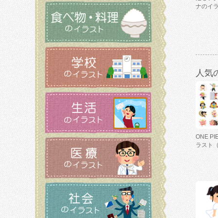
ナのイ
人気
ONE P
ラスト