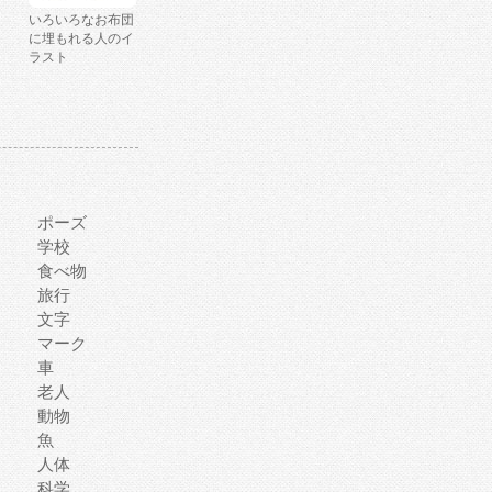
いろいろなお布団
に埋もれる人のイ
ラスト
ポーズ
学校
食べ物
旅行
文字
マーク
車
老人
動物
魚
人体
科学