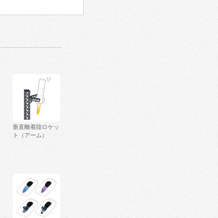
垂直離着陸ロケッ
ト（アーム）