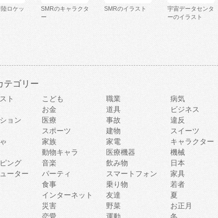
着陸ロケッ
SMRのキャラクタ
SMRのイラスト
宇宙データセンタ
ー
ーのイラスト
カテゴリー
スト
こども
職業
病気
お金
道具
ビジネス
ション
医療
事故
違反
スポーツ
建物
スイーツ
ゃ
家族
家電
キャラクター
動物キャラ
医療機器
機械
ピング
音楽
飲み物
日本
ューター
パーティ
スマートフォン
家具
食事
乗り物
若者
インターネット
友達
夏
災害
野菜
お正月
恋愛
運動
冬