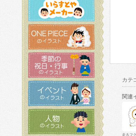
カテ
関連
走るフ