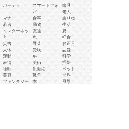
パーティ
スマートフォ
家具
ン
老人
マナー
食事
乗り物
若者
動物
生活
インターネッ
友達
夏
ト
魚
軽食
災害
野菜
お正月
人体
受験
恋愛
運動
冬
科学
表情
美術
掃除
睡眠
似顔絵
ペット
美容
戦争
世界
ファンタジー
本
風景
犬
就活
虫
花
あかちゃん
植物
鳥
海
文房具
食材
お風呂
フルーツ
干支
お年賀状
マスク
調味料
猫
物語
介護
南国
ウェディング