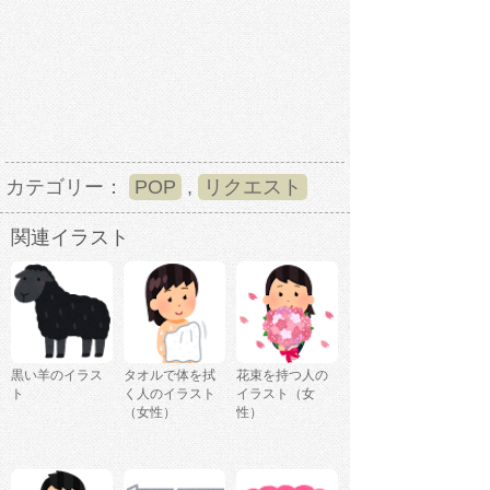
カテゴリー：
POP
,
リクエスト
関連イラスト
黒い羊のイラス
タオルで体を拭
花束を持つ人の
ト
く人のイラスト
イラスト（女
（女性）
性）