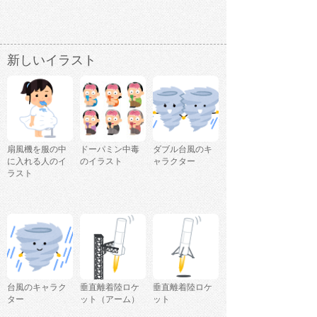
新しいイラスト
扇風機を服の中
ドーパミン中毒
ダブル台風のキ
に入れる人のイ
のイラスト
ャラクター
ラスト
台風のキャラク
垂直離着陸ロケ
垂直離着陸ロケ
ター
ット（アーム）
ット