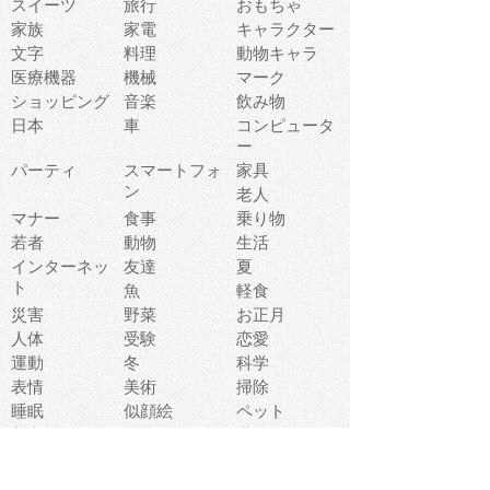
スイーツ
旅行
おもちゃ
家族
家電
キャラクター
文字
料理
動物キャラ
医療機器
機械
マーク
ショッピング
音楽
飲み物
日本
車
コンピュータ
ー
パーティ
スマートフォ
家具
ン
老人
マナー
食事
乗り物
若者
動物
生活
インターネッ
友達
夏
ト
魚
軽食
災害
野菜
お正月
人体
受験
恋愛
運動
冬
科学
表情
美術
掃除
睡眠
似顔絵
ペット
美容
戦争
世界
ファンタジー
本
風景
犬
就活
虫