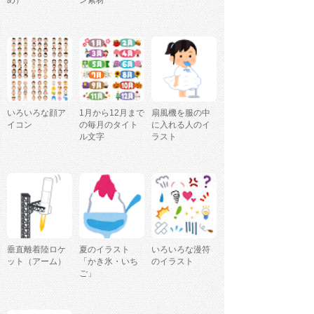
いろいろな顔ア
1月から12月まで
扇風機を服の中
イコン
の毎月のタイト
に入れる人のイ
ル文字
ラスト
垂直離着陸ロケ
夏のイラスト
いろいろな漫符
ット（アーム）
「かき氷・いち
のイラスト
ご」