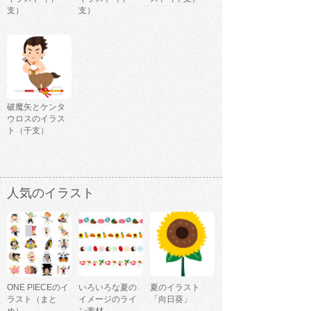
支）
支）
破魔矢とケンタ
ウロスのイラス
ト（干支）
人気のイラスト
ONE PIECEのイ
いろいろな夏の
夏のイラスト
ラスト（まと
イメージのライ
「向日葵」
め）
ン素材